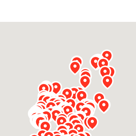
Betrokken buurten, contact stimuleren,
netwerken uitbreiden >
Buurtenergie
Energiecollectieven, buurt vergroenen, SDG >
Omgevingswet en gebiedsontwikkeling
invoering omgevingswet, participatie,
gebiedsontwikkeling>
foon of e-mail.