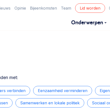
ieuws
Opinie
Bijeenkomsten
Team
Lid worden
Onderwerpen
Financiën
Financieringsvormen, administratie, begroting
en omzet >
Eigen gebouw
uden met:
Huren of kopen, maatschappelijk vastgoed,
ontmoetingsplekken >
rs verbinden
Eenzaamheid verminderen
Eige
ssen
Samenwerken en lokale politiek
Sociaal 
Zorgzame gemeenschappen