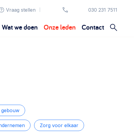
Vraag stellen
030 231 7511
|
Wat we doen
Onze leden
Contact
Organisatie en beheer
Bestuur, horeca, evenementen, verhuur en
communicatie >
Sociaal ondernemen
Bewonersbedrijf starten, ondernemingsplan
maken >
n gebouw
ondernemen
Zorg voor elkaar
Wijkaanpak