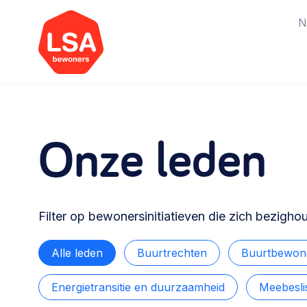
N
Starten van een initiatief
Onze leden
Rechtsvormen, positionering,
organisatiemodellen >
Vrijwilligers en medewerkers
Filter op bewonersinitiatieven die zich bezigho
Werving, contracten en vergoedingen,
betaalde krachten >
Alle leden
Buurtrechten
Buurtbewone
Energietransitie en duurzaamheid
Meebesli
Buurtbewoners verbinden