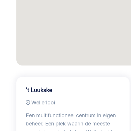
030 231
Vraag stellen
info
7511
’t Luukske
Wellerlooi
Een multifunctioneel centrum in eigen
beheer. Een plek waarin de meeste