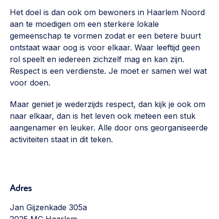
Vrijwilligers en medewerkers
Opinie
Het doel is dan ook om bewoners in Haarlem Noord
Werving, contracten en vergoedingen, betaalde krachten
aan te moedigen om een sterkere lokale
Bijeenkomsten
>
gemeenschap te vormen zodat er een betere buurt
ontstaat waar oog is voor elkaar. Waar leeftijd geen
Team
Eigen gebouw
rol speelt en iedereen zichzelf mag en kan zijn.
Huren of kopen, maatschappelijk vastgoed,
Respect is een verdienste. Je moet er samen wel wat
Lid worden
ontmoetingsplekken >
voor doen.
Vraag stellen
Sociaal ondernemen
Maar geniet je wederzijds respect, dan kijk je ook om
Bewonersbedrijf starten, ondernemingsplan maken >
030 231 7511
naar elkaar, dan is het leven ook meteen een stuk
aangenamer en leuker. Alle door ons georganiseerde
Buurtbewoners verbinden
info@lsabewoners.nl
activiteiten staat in dit teken.
Community building en ABCD, welkomstcultuur >
Zorgzame gemeenschappen
Betrokken buurten, contact stimuleren, netwerken
Adres
uitbreiden >
Jan Gijzenkade 305a
Wijkaanpak