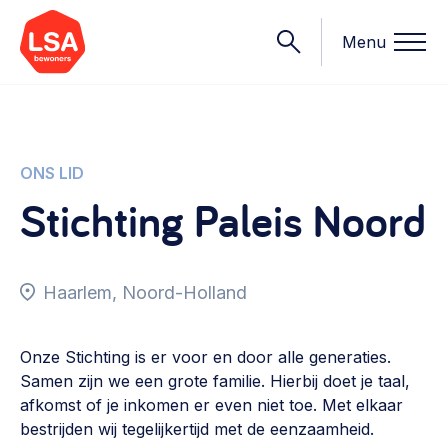
Menu
Onderwerpen
ONS LID
Stichting Paleis Noord
Wat we doen
Starten van een initiatief
Rechtsvormen, positionering, organisatiemodellen >
Haarlem, Noord-Holland
Onze leden
Financiën
Financieringsvormen, administratie, begroting en omzet >
Contact
Onze Stichting is er voor en door alle generaties.
Samen zijn we een grote familie. Hierbij doet je taal,
Organisatie en beheer
afkomst of je inkomen er even niet toe. Met elkaar
Bestuur, horeca, evenementen, verhuur en communicatie >
Nieuws
bestrijden wij tegelijkertijd met de eenzaamheid.