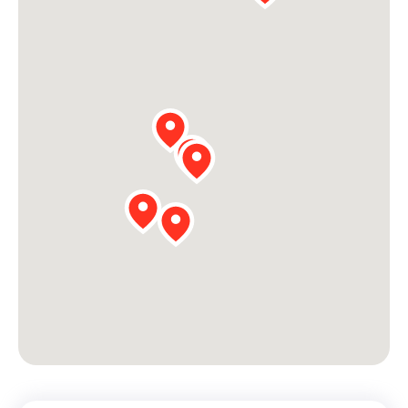
Werken aan de wijk, ABCD, WijkWijzer >
Weerbare gemeenschappen
Voorbereiden op crisis, noodsteunpunten,
ontmoetingsplekken >
Buurtenergie
Energiecollectieven, buurt vergroenen, SDG >
Meebeslissen
Uitdaagrecht, gemeenschapsfondsen, lokale democratie >
Samenwerken en lokale politiek
Lobbyen, invloed uitoefenen, maatschappelijke impact >
Omgevingswet en gebiedsontwikkeling
invoering omgevingswet, participatie,
gebiedsontwikkeling>