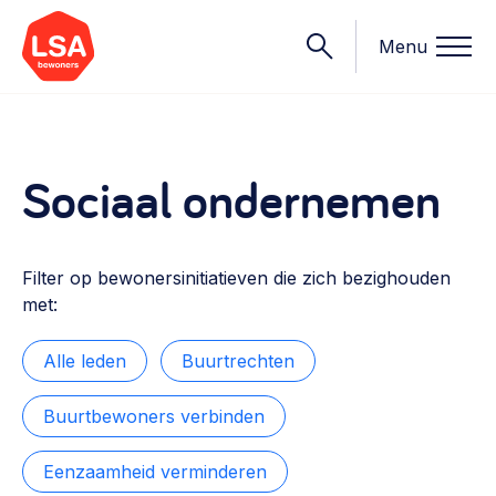
Menu
Sociaal ondernemen
Onderwerpen
Wat we doen
Starten van een initiatief
Filter op bewonersinitiatieven die zich bezighouden
Rechtsvormen, positionering, organisatiemodellen >
met:
Onze leden
Financiën
Alle leden
Buurtrechten
Financieringsvormen, administratie, begroting en omzet >
Contact
Buurtbewoners verbinden
Organisatie en beheer
Bestuur, horeca, evenementen, verhuur en communicatie >
Eenzaamheid verminderen
Nieuws