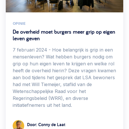
Vrijwilligers en medewerkers
Opinie
Werving, contracten en vergoedingen, betaalde krachten
Bijeenkomsten
>
OPINIE
Team
Eigen gebouw
De overheid moet burgers meer grip op eigen
leven geven
Huren of kopen, maatschappelijk vastgoed,
Lid worden
ontmoetingsplekken >
7 februari 2024
Hoe belangrijk is grip in een
Vraag stellen
mensenleven? Wat hebben burgers nodig om
Sociaal ondernemen
grip op hun eigen leven te krijgen en welke rol
Bewonersbedrijf starten, ondernemingsplan maken >
030 231 7511
heeft de overheid hierin? Deze vragen kwamen
aan bod tijdens het gesprek dat LSA bewoners
Buurtbewoners verbinden
info@lsabewoners.nl
had met Will Tiemeijer, staflid van de
Community building en ABCD, welkomstcultuur >
Wetenschappelijke Raad voor het
Regeringsbeleid (WRR), en diverse
Zorgzame gemeenschappen
initiatiefnemers uit het land.
Betrokken buurten, contact stimuleren, netwerken
uitbreiden >
Door: Conny de Laat
Wijkaanpak