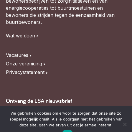
bewonersbedrijven tot zorginitiatieven en van
energiecoöperaties tot buurtmoestuinen en
bewoners die strijden tegen de eenzaamheid van
buurtbewoners.
Wat we doen
Vacatures
Onze vereniging
Privacystatement
Ontvang de LSA nieuwsbrief
Blijf op de hoogte van LSA nieuws, de agenda en
We gebruiken cookies om ervoor te zorgen dat onze site zo
soepel mogelijk draait. Als je doorgaat met het gebruiken van
relevante ontwikkelingen,
schrijf je in voor onze
deze site, gaan we ervan uit dat je ermee instemt.
nieuwsbrief
.