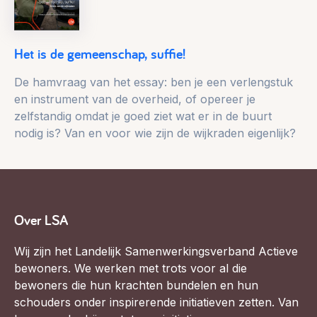
Het is de gemeenschap, suffie!
De hamvraag van het essay: ben je een verlengstuk
en instrument van de overheid, of opereer je
zelfstandig omdat je goed ziet wat er in de buurt
nodig is? Van en voor wie zijn de wijkraden eigenlijk?
Over LSA
Wij zijn het Landelijk Samenwerkingsverband Actieve
bewoners. We werken met trots voor al die
bewoners die hun krachten bundelen en hun
schouders onder inspirerende initiatieven zetten. Van