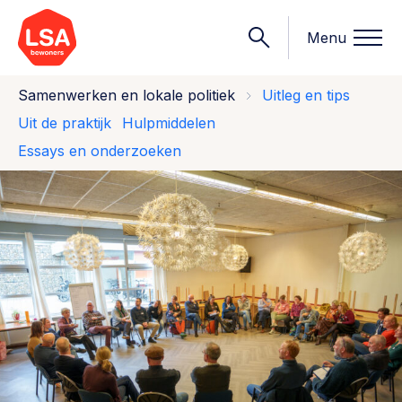
Menu
Samenwerken en lokale politiek
Uitleg en tips
Uit de praktijk
Hulpmiddelen
Essays en onderzoeken
Onderwerpen
Wat we doen
Starten van een initiatief
Rechtsvormen, positionering, organisatiemodellen >
Onze leden
Financiën
Financieringsvormen, administratie, begroting en omzet >
Contact
Organisatie en beheer
Bestuur, horeca, evenementen, verhuur en communicatie >
Nieuws