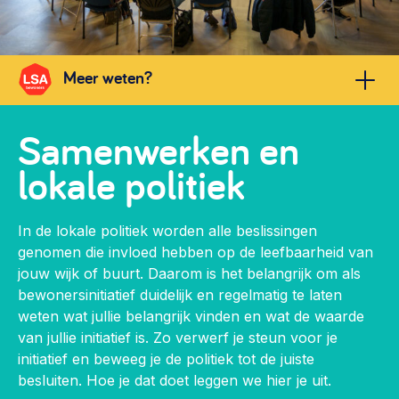
Vrijwilligers en medewerkers
Opinie
Werving, contracten en vergoedingen, betaalde krachten
Bijeenkomsten
>
Meer weten?
Team
Eigen gebouw
Huren of kopen, maatschappelijk vastgoed,
Lid worden
Samenwerken en
ontmoetingsplekken >
lokale politiek
Vraag stellen
Sociaal ondernemen
030 231 7511
Bewonersbedrijf starten, ondernemingsplan maken >
info@lsabewoners.nl
030 231 7511
In de lokale politiek worden alle beslissingen
Buurtbewoners verbinden
info@lsabewoners.nl
genomen die invloed hebben op de leefbaarheid van
Community building en ABCD, welkomstcultuur >
jouw wijk of buurt. Daarom is het belangrijk om als
bewonersinitiatief duidelijk en regelmatig te laten
Zorgzame gemeenschappen
weten wat jullie belangrijk vinden en wat de waarde
Betrokken buurten, contact stimuleren, netwerken
van jullie initiatief is. Zo verwerf je steun voor je
uitbreiden >
initiatief en beweeg je de politiek tot de juiste
besluiten. Hoe je dat doet leggen we hier je uit.
Wijkaanpak