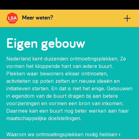
Vrijwilligers en medewerkers
Opinie
Werving, contracten en vergoedingen, betaalde krachten
Meer weten?
Bijeenkomsten
>
Team
Eigen gebouw
Eigen gebouw
Huren of kopen, maatschappelijk vastgoed,
Lid worden
ontmoetingsplekken >
030 231 7511
Nederland kent duizenden ontmoetingsplekken. Ze
Vraag stellen
Sociaal ondernemen
info@lsabewoners.nl
vormen het kloppende hart van iedere buurt.
Bewonersbedrijf starten, ondernemingsplan maken >
030 231 7511
Plekken waar bewoners elkaar ontmoeten,
activiteiten op poten zetten en nieuwe ideeën en
Buurtbewoners verbinden
info@lsabewoners.nl
initiatieven starten. En dat is niet het enige. Gebouwen
Community building en ABCD, welkomstcultuur >
in eigendom van de buurt dragen bij aan betere
voorzieningen en vormen een bron van inkomen.
Zorgzame gemeenschappen
Daarmee kan een buurt nog beter werken aan haar
Betrokken buurten, contact stimuleren, netwerken
maatschappelijke doelstellingen.
uitbreiden >
Waarom we ontmoetingsplekken nodig hebben
Wijkaanpak