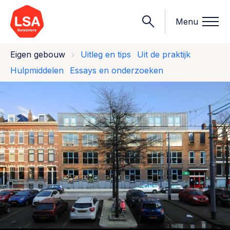
Menu
Eigen gebouw
Uitleg en tips
Uit de praktijk
Hulpmiddelen
Essays en onderzoeken
Onderwerpen
Wat we doen
Starten van een initiatief
Rechtsvormen, positionering, organisatiemodellen >
Onze leden
Financiën
Financieringsvormen, administratie, begroting en omzet >
Contact
Organisatie en beheer
Bestuur, horeca, evenementen, verhuur en communicatie >
Nieuws