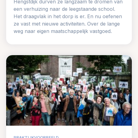
Hengstdijk durven ze langzaam te dromen van
een verhuizing naar de leegstaande school.
Het draagvlak in het dorp is er. En nu oefenen
ze vast met nieuwe activiteiten. Over de lange
weg naar eigen maatschappelijk vastgoed.
PRAKTIJKVOORBEELD