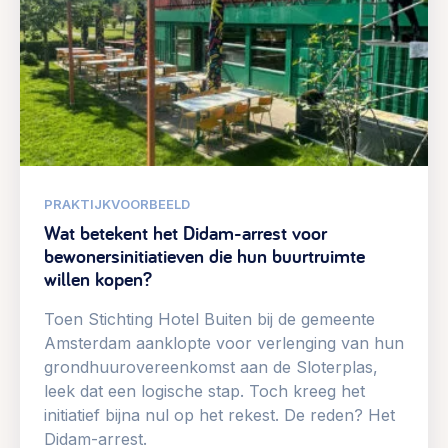
PRAKTIJKVOORBEELD
Wat betekent het Didam-arrest voor
bewonersinitiatieven die hun buurtruimte
willen kopen?
Toen Stichting Hotel Buiten bij de gemeente
Amsterdam aanklopte voor verlenging van hun
grondhuurovereenkomst aan de Sloterplas,
leek dat een logische stap. Toch kreeg het
initiatief bijna nul op het rekest. De reden? Het
Didam-arrest.