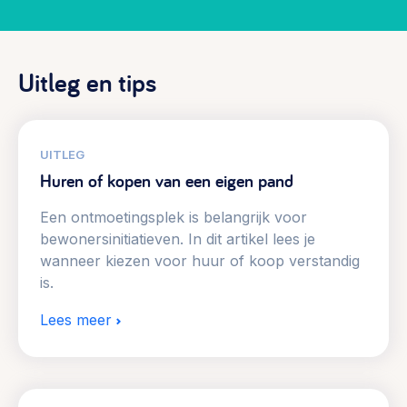
Werken aan de wijk, ABCD, WijkWijzer >
Weerbare gemeenschappen
Uitleg en tips
Voorbereiden op crisis, noodsteunpunten,
ontmoetingsplekken >
Buurtenergie
UITLEG
Energiecollectieven, buurt vergroenen, SDG >
Huren of kopen van een eigen pand
Meebeslissen
Een ontmoetingsplek is belangrijk voor
Uitdaagrecht, gemeenschapsfondsen, lokale democratie >
bewonersinitiatieven. In dit artikel lees je
wanneer kiezen voor huur of koop verstandig
Samenwerken en lokale politiek
is.
Lobbyen, invloed uitoefenen, maatschappelijke impact >
Lees meer
Omgevingswet en gebiedsontwikkeling
invoering omgevingswet, participatie,
gebiedsontwikkeling>