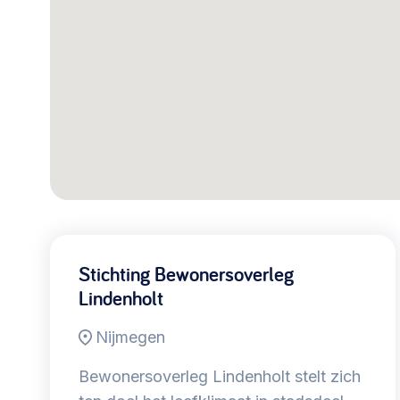
030 231
Vraag stellen
info
7511
Stichting Bewonersoverleg
Lindenholt
Nijmegen
Bewonersoverleg Lindenholt stelt zich