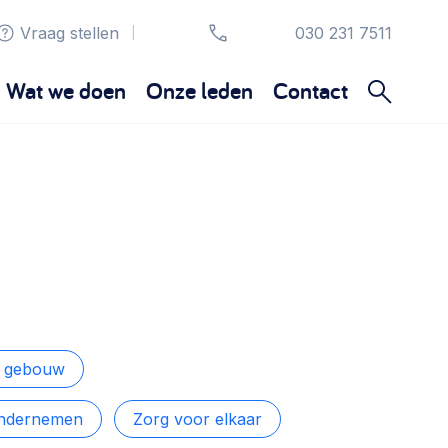
Vraag stellen
030 231 7511
|
Wat we doen
Onze leden
Contact
Organisatie en beheer
Bestuur, horeca, evenementen, verhuur en
communicatie >
Sociaal ondernemen
Bewonersbedrijf starten, ondernemingsplan
maken >
n gebouw
ondernemen
Zorg voor elkaar
Wijkaanpak