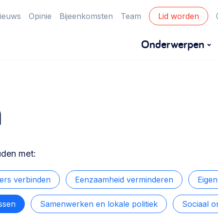
ieuws
Opinie
Bijeenkomsten
Team
Lid worden
Onderwerpen
Financiën
n
Financieringsvormen, administratie, begroting
en omzet >
Eigen gebouw
uden met:
Huren of kopen, maatschappelijk vastgoed,
ontmoetingsplekken >
rs verbinden
Eenzaamheid verminderen
Eige
ssen
Samenwerken en lokale politiek
Sociaal 
Zorgzame gemeenschappen