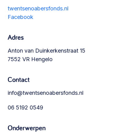
Werken aan de wijk, ABCD, WijkWijzer >
twentsenoabersfonds.nl
Facebook
Meebeslissen
Adres
Uitdaagrecht, gemeenschapsfondsen, lokale
Anton van Duinkerkenstraat 15
democratie >
7552 VR Hengelo
Contact
info@twentsenoabersfonds.nl
06 5192 0549
Onderwerpen