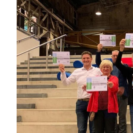
Community building en ABCD,
welkomstcultuur >
Weerbare gemeenschappen
Voorbereiden op crisis, noodsteunpunten,
ontmoetingsplekken >
Samenwerken en lokale politiek
Lobbyen, invloed uitoefenen,
maatschappelijke impact >
Advies of hulp nodig?
Je kunt altijd contact met ons opnemen via tele