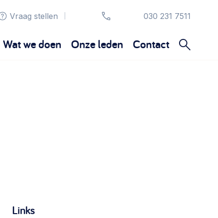
Vraag stellen
030 231 7511
|
Wat we doen
Onze leden
Contact
Organisatie en beheer
Bestuur, horeca, evenementen, verhuur en
communicatie >
Sociaal ondernemen
Bewonersbedrijf starten, ondernemingsplan
maken >
Wijkaanpak
Links