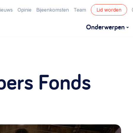
ieuws
Opinie
Bijeenkomsten
Team
Lid worden
Onderwerpen
Financiën
Financieringsvormen, administratie, begroting
bers Fonds
en omzet >
Eigen gebouw
Huren of kopen, maatschappelijk vastgoed,
ontmoetingsplekken >
Zorgzame gemeenschappen