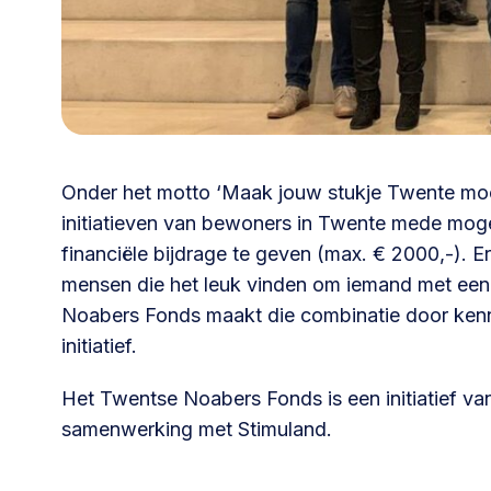
030 231
Vraag stellen
info
7511
Onder het motto ‘
Maak jouw stukje Twente mo
initiatieven van bewoners in Twente mede moge
financiële bijdrage te geven (max. € 2000,-). E
mensen die het leuk vinden om iemand met een
Noabers Fonds maakt die combinatie door kennis 
initiatief.
Het Twentse Noabers Fonds is een initiatief v
samenwerking met Stimuland.