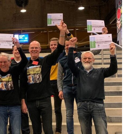
Betrokken buurten, contact stimuleren,
netwerken uitbreiden >
Buurtenergie
Energiecollectieven, buurt vergroenen, SDG >
Omgevingswet en gebiedsontwikkeling
invoering omgevingswet, participatie,
gebiedsontwikkeling>
foon of e-mail.