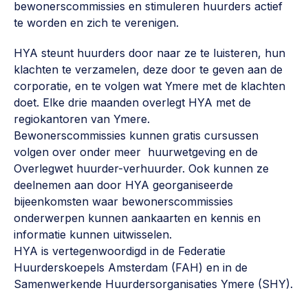
bewonerscommissies en stimuleren huurders actief
Werken aan de wijk, ABCD, WijkWijzer >
te worden en zich te verenigen.
Weerbare gemeenschappen
HYA steunt huurders door naar ze te luisteren, hun
Voorbereiden op crisis, noodsteunpunten,
klachten te verzamelen, deze door te geven aan de
ontmoetingsplekken >
corporatie, en te volgen wat Ymere met de klachten
doet. Elke drie maanden overlegt HYA met de
Buurtenergie
regiokantoren van Ymere.
Energiecollectieven, buurt vergroenen, SDG >
Bewonerscommissies kunnen gratis cursussen
volgen over onder meer huurwetgeving en de
Meebeslissen
Overlegwet huurder-verhuurder. Ook kunnen ze
Uitdaagrecht, gemeenschapsfondsen, lokale democratie >
deelnemen aan door HYA georganiseerde
bijeenkomsten waar bewonerscommissies
Samenwerken en lokale politiek
onderwerpen kunnen aankaarten en kennis en
Lobbyen, invloed uitoefenen, maatschappelijke impact >
informatie kunnen uitwisselen.
HYA is vertegenwoordigd in de Federatie
Omgevingswet en gebiedsontwikkeling
Huurderskoepels Amsterdam (FAH) en in de
invoering omgevingswet, participatie,
Samenwerkende Huurdersorganisaties Ymere (SHY).
gebiedsontwikkeling>