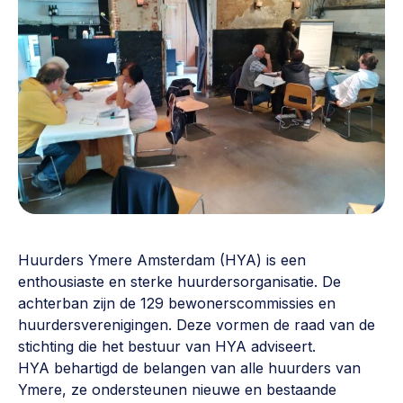
Vrijwilligers en medewerkers
Opinie
Werving, contracten en vergoedingen, betaalde krachten
Bijeenkomsten
>
Team
Eigen gebouw
Huren of kopen, maatschappelijk vastgoed,
Lid worden
ontmoetingsplekken >
Vraag stellen
Sociaal ondernemen
Bewonersbedrijf starten, ondernemingsplan maken >
030 231 7511
Buurtbewoners verbinden
info@lsabewoners.nl
Huurders Ymere Amsterdam (HYA) is een
Community building en ABCD, welkomstcultuur >
enthousiaste en sterke huurdersorganisatie. De
achterban zijn de 129 bewonerscommissies en
Zorgzame gemeenschappen
huurdersverenigingen. Deze vormen de raad van de
Betrokken buurten, contact stimuleren, netwerken
stichting die het bestuur van HYA adviseert.
uitbreiden >
HYA behartigd de belangen van alle huurders van
Ymere, ze ondersteunen nieuwe en bestaande
Wijkaanpak