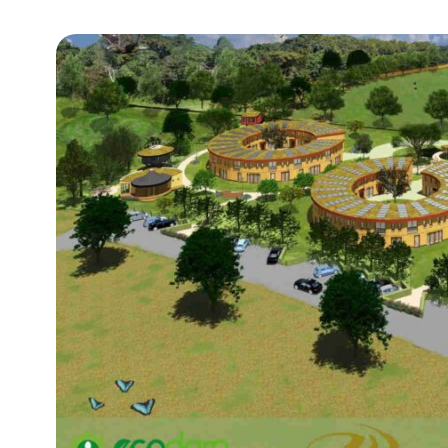
Community building en ABCD,
welkomstcultuur >
Weerbare gemeenschappen
Voorbereiden op crisis, noodsteunpunten,
ontmoetingsplekken >
Samenwerken en lokale politiek
Lobbyen, invloed uitoefenen,
maatschappelijke impact >
Advies of hulp nodig?
Je kunt altijd contact met ons opnemen via tele