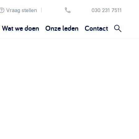
Vraag stellen
030 231 7511
|
Wat we doen
Onze leden
Contact
Organisatie en beheer
Bestuur, horeca, evenementen, verhuur en
communicatie >
Sociaal ondernemen
Bewonersbedrijf starten, ondernemingsplan
maken >
Wijkaanpak