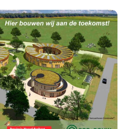
Betrokken buurten, contact stimuleren,
netwerken uitbreiden >
Buurtenergie
Energiecollectieven, buurt vergroenen, SDG >
Omgevingswet en gebiedsontwikkeling
invoering omgevingswet, participatie,
gebiedsontwikkeling>
foon of e-mail.