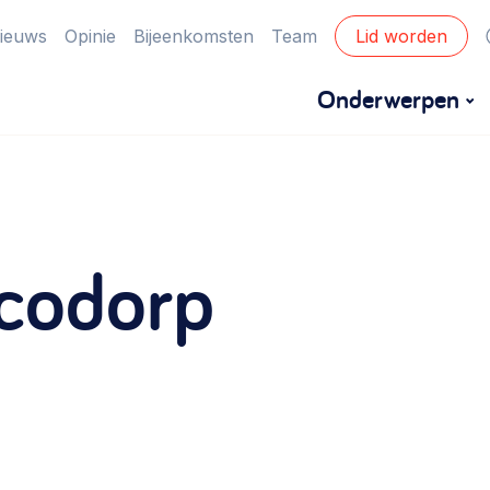
ieuws
Opinie
Bijeenkomsten
Team
Lid worden
Onderwerpen
Financiën
Financieringsvormen, administratie, begroting
codorp
en omzet >
Eigen gebouw
Huren of kopen, maatschappelijk vastgoed,
ontmoetingsplekken >
Zorgzame gemeenschappen