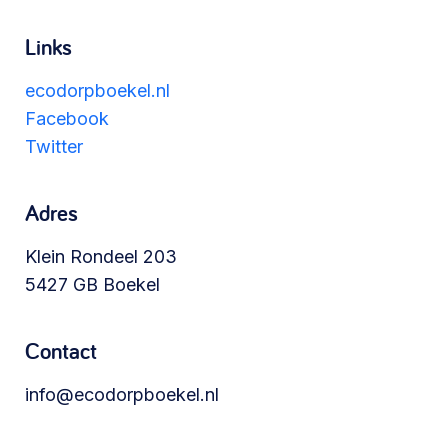
Werken aan de wijk, ABCD, WijkWijzer >
Links
ecodorpboekel.nl
Meebeslissen
Facebook
Uitdaagrecht, gemeenschapsfondsen, lokale
Twitter
democratie >
Adres
Klein Rondeel 203
5427 GB Boekel
Contact
info@ecodorpboekel.nl