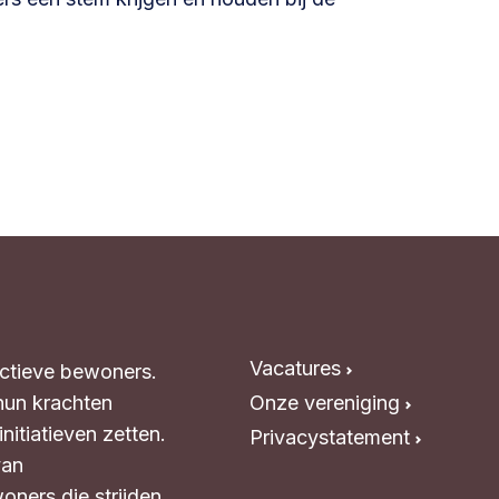
Vacatures
Actieve bewoners.
hun krachten
Onze vereniging
itiatieven zetten.
Privacystatement
van
oners die strijden