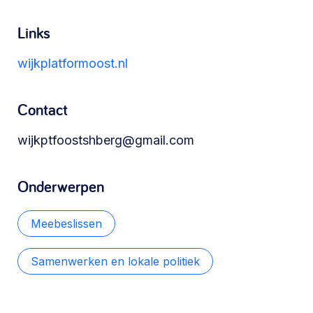
Werken aan de wijk, ABCD, WijkWijzer >
Links
wijkplatformoost.nl
Meebeslissen
Uitdaagrecht, gemeenschapsfondsen, lokale
Contact
democratie >
wijkptfoostshberg@gmail.com
Onderwerpen
Meebeslissen
Samenwerken en lokale politiek