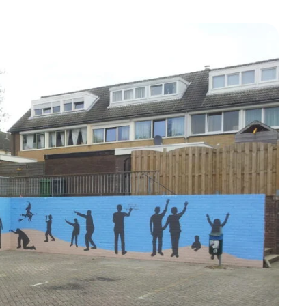
Betrokken buurten, contact stimuleren,
netwerken uitbreiden >
Buurtenergie
Energiecollectieven, buurt vergroenen, SDG >
Omgevingswet en gebiedsontwikkeling
invoering omgevingswet, participatie,
gebiedsontwikkeling>
foon of e-mail.