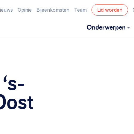
ieuws
Opinie
Bijeenkomsten
Team
Lid worden
Onderwerpen
Financiën
Financieringsvormen, administratie, begroting
‘s-
en omzet >
Eigen gebouw
Oost
Huren of kopen, maatschappelijk vastgoed,
ontmoetingsplekken >
Zorgzame gemeenschappen