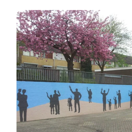
Community building en ABCD,
welkomstcultuur >
Weerbare gemeenschappen
Voorbereiden op crisis, noodsteunpunten,
ontmoetingsplekken >
Samenwerken en lokale politiek
Lobbyen, invloed uitoefenen,
maatschappelijke impact >
Advies of hulp nodig?
Je kunt altijd contact met ons opnemen via tele