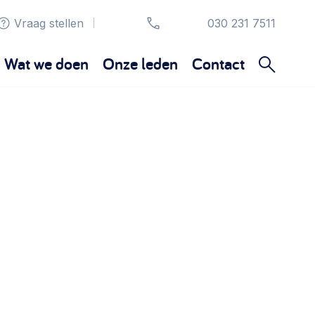
Vraag stellen
030 231 7511
|
Wat we doen
Onze leden
Contact
Organisatie en beheer
Bestuur, horeca, evenementen, verhuur en
communicatie >
Sociaal ondernemen
Bewonersbedrijf starten, ondernemingsplan
maken >
Wijkaanpak