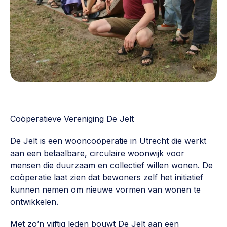
Werken aan de wijk, ABCD, WijkWijzer >
Weerbare gemeenschappen
Voorbereiden op crisis, noodsteunpunten,
ontmoetingsplekken >
Buurtenergie
Energiecollectieven, buurt vergroenen, SDG >
Meebeslissen
Coöperatieve Vereniging De Jelt
Uitdaagrecht, gemeenschapsfondsen, lokale democratie >
De Jelt is een wooncoöperatie in Utrecht die werkt
Samenwerken en lokale politiek
aan een betaalbare, circulaire woonwijk voor
Lobbyen, invloed uitoefenen, maatschappelijke impact >
mensen die duurzaam en collectief willen wonen. De
coöperatie laat zien dat bewoners zelf het initiatief
Omgevingswet en gebiedsontwikkeling
kunnen nemen om nieuwe vormen van wonen te
invoering omgevingswet, participatie,
ontwikkelen.
gebiedsontwikkeling>
Met zo’n vijftig leden bouwt De Jelt aan een