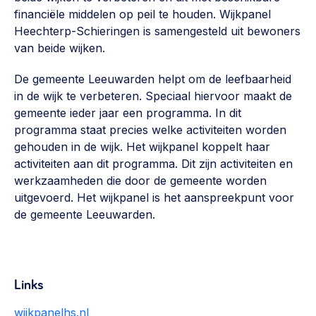
Vrijwilligers en medewerkers
Opinie
financiële middelen op peil te houden. Wijkpanel
Werving, contracten en vergoedingen, betaalde krachten
Heechterp-Schieringen is samengesteld uit bewoners
Bijeenkomsten
>
van beide wijken.
Team
Eigen gebouw
De gemeente Leeuwarden helpt om de leefbaarheid
Huren of kopen, maatschappelijk vastgoed,
in de wijk te verbeteren. Speciaal hiervoor maakt de
Lid worden
ontmoetingsplekken >
gemeente ieder jaar een programma. In dit
programma staat precies welke activiteiten worden
Vraag stellen
Sociaal ondernemen
gehouden in de wijk. Het wijkpanel koppelt haar
Bewonersbedrijf starten, ondernemingsplan maken >
activiteiten aan dit programma. Dit zijn activiteiten en
030 231 7511
werkzaamheden die door de gemeente worden
Buurtbewoners verbinden
info@lsabewoners.nl
uitgevoerd. Het wijkpanel is het aanspreekpunt voor
Community building en ABCD, welkomstcultuur >
de gemeente Leeuwarden.
Zorgzame gemeenschappen
Betrokken buurten, contact stimuleren, netwerken
uitbreiden >
Links
Wijkaanpak
wijkpanelhs.nl