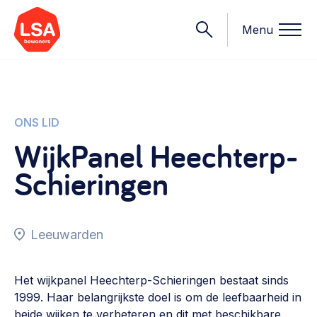
Menu
Onderwerpen
ONS LID
WijkPanel Heechterp-
Wat we doen
Schieringen
Starten van een initiatief
Rechtsvormen, positionering, organisatiemodellen >
Onze leden
Financiën
Leeuwarden
Financieringsvormen, administratie, begroting en omzet >
Contact
Organisatie en beheer
Het wijkpanel Heechterp-Schieringen bestaat sinds
Bestuur, horeca, evenementen, verhuur en communicatie >
1999. Haar belangrijkste doel is om de leefbaarheid in
Nieuws
beide wijken te verbeteren en dit met beschikbare