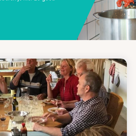
Betrokken buurten, contact stimuleren,
netwerken uitbreiden >
Buurtenergie
Energiecollectieven, buurt vergroenen, SDG >
Omgevingswet en gebiedsontwikkeling
invoering omgevingswet, participatie,
gebiedsontwikkeling>
foon of e-mail.