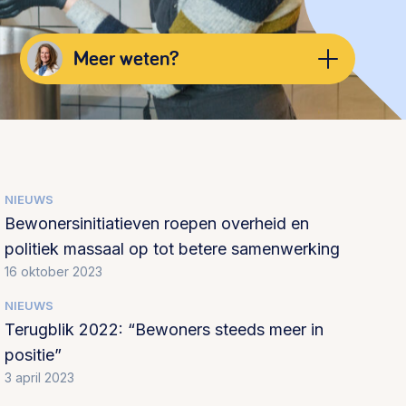
Werken aan de wijk, ABCD, WijkWijzer >
Meer weten?
Meebeslissen
Uitdaagrecht, gemeenschapsfondsen, lokale
democratie >
marieke.boeije@lsabewoners.nl
NIEUWS
030 231 7511
Bewonersinitiatieven roepen overheid en
politiek massaal op tot betere samenwerking
16 oktober 2023
NIEUWS
Terugblik 2022: “Bewoners steeds meer in
positie”
3 april 2023