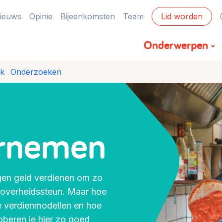
ieuws
Opinie
Bijeenkomsten
Team
Lid worden
Onderwerpen
jk
Onderzoeken
Financiën
Financieringsvormen, administratie, begroting
en omzet >
ernemen
Eigen gebouw
Huren of kopen, maatschappelijk vastgoed,
igen geld verdienen om zo
ontmoetingsplekken >
 overheidssteun. Maar hoe
ke verdienmodellen en hoe
Zorgzame gemeenschappen
oberen je hier zo goed