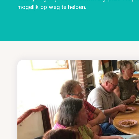
Community building en ABCD,
mogelijk op weg te helpen.
welkomstcultuur >
Weerbare gemeenschappen
Voorbereiden op crisis, noodsteunpunten,
ontmoetingsplekken >
Samenwerken en lokale politiek
Lobbyen, invloed uitoefenen,
maatschappelijke impact >
Advies of hulp nodig?
Je kunt altijd contact met ons opnemen via tele