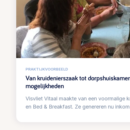
030 231
Vraag stellen
info
7511
PRAKTIJKVOORBEELD
Van kruidenierszaak tot dorpshuiskamer 
mogelijkheden
Visvliet Vitaal maakte van een voormalige 
en Bed & Breakfast. Ze genereren nu inkom