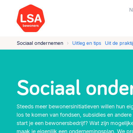
N
Sociaal ondernemen
Uitleg en tips
Uit de prakti
Starten van een initiatief
Rechtsvormen, positionering,
organisatiemodellen >
Sociaal ond
Vrijwilligers en medewerkers
Werving, contracten en vergoedingen,
Steeds meer bewonersinitiatieven willen hun e
betaalde krachten >
los te komen van fondsen, subsidies en andere
start je een bewonersbedrijf? Wat zijn mogelij
Buurtbewoners verbinden
maak je eigenlijk een ondernemingsplan. We pr