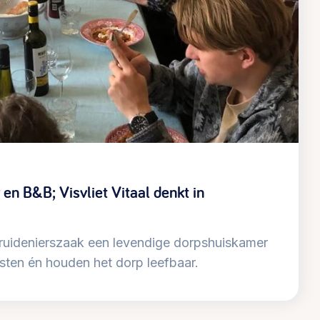
@lsabewoners.nl
en B&B; Visvliet Vitaal denkt in
kruidenierszaak een levendige dorpshuiskamer
sten én houden het dorp leefbaar.