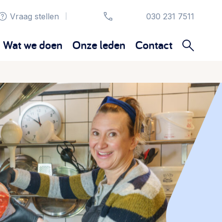
Vraag stellen
030 231 7511
|
Wat we doen
Onze leden
Contact
Organisatie en beheer
Bestuur, horeca, evenementen, verhuur en
communicatie >
Sociaal ondernemen
Bewonersbedrijf starten, ondernemingsplan
maken >
Wijkaanpak