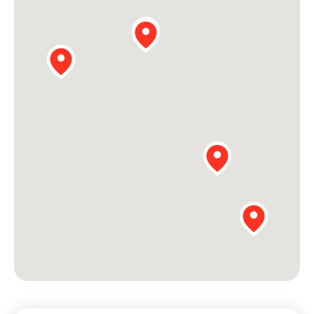
Werken aan de wijk, ABCD, WijkWijzer >
Weerbare gemeenschappen
Voorbereiden op crisis, noodsteunpunten,
ontmoetingsplekken >
Buurtenergie
Energiecollectieven, buurt vergroenen, SDG >
Meebeslissen
Uitdaagrecht, gemeenschapsfondsen, lokale democratie >
Samenwerken en lokale politiek
Lobbyen, invloed uitoefenen, maatschappelijke impact >
Omgevingswet en gebiedsontwikkeling
invoering omgevingswet, participatie,
gebiedsontwikkeling>