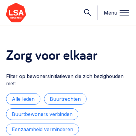
Menu
Zorg voor elkaar
Onderwerpen
Wat we doen
Starten van een initiatief
Filter op bewonersinitiatieven die zich bezighouden
Rechtsvormen, positionering, organisatiemodellen >
met:
Onze leden
Financiën
Alle leden
Buurtrechten
Financieringsvormen, administratie, begroting en omzet >
Contact
Buurtbewoners verbinden
Organisatie en beheer
Bestuur, horeca, evenementen, verhuur en communicatie >
Eenzaamheid verminderen
Nieuws