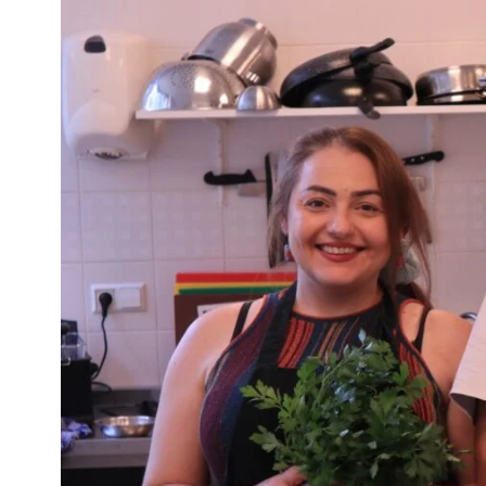
Community building en ABCD,
welkomstcultuur >
Weerbare gemeenschappen
Voorbereiden op crisis, noodsteunpunten,
ontmoetingsplekken >
Samenwerken en lokale politiek
Lobbyen, invloed uitoefenen,
maatschappelijke impact >
Advies of hulp nodig?
Je kunt altijd contact met ons opnemen via tele