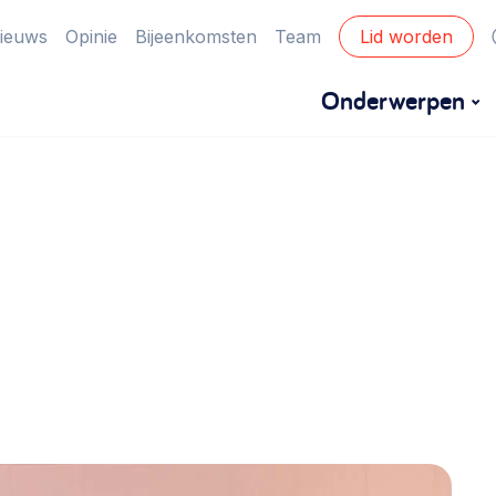
ieuws
Opinie
Bijeenkomsten
Team
Lid worden
Onderwerpen
Financiën
Financieringsvormen, administratie, begroting
en omzet >
Eigen gebouw
Huren of kopen, maatschappelijk vastgoed,
ontmoetingsplekken >
Zorgzame gemeenschappen