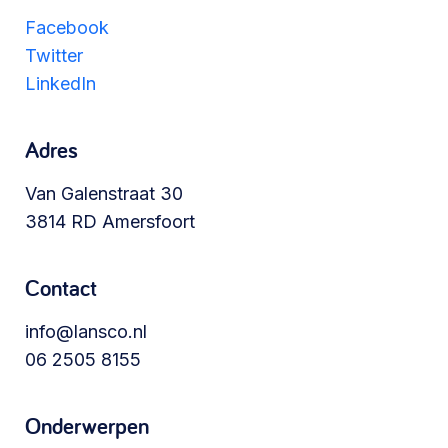
Werken aan de wijk, ABCD, WijkWijzer >
Facebook
Twitter
LinkedIn
Meebeslissen
Uitdaagrecht, gemeenschapsfondsen, lokale
Adres
democratie >
Van Galenstraat 30
3814 RD Amersfoort
Contact
info@lansco.nl
06 2505 8155
Onderwerpen