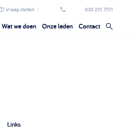
Vraag stellen
030 231 7511
|
Wat we doen
Onze leden
Contact
Organisatie en beheer
Bestuur, horeca, evenementen, verhuur en
communicatie >
Sociaal ondernemen
Bewonersbedrijf starten, ondernemingsplan
maken >
Wijkaanpak
Links