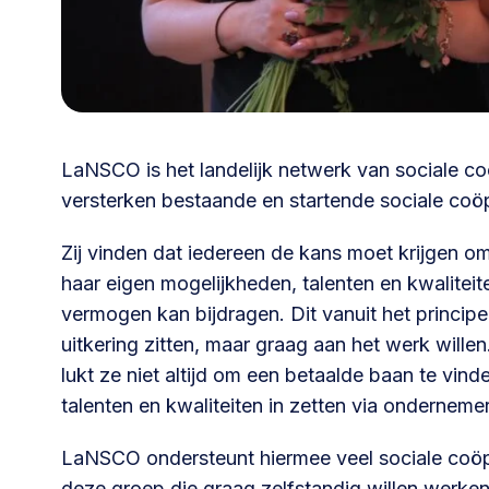
030 231
Vraag stellen
info
7511
LaNSCO is het landelijk netwerk van sociale co
versterken bestaande en startende sociale coö
Zij vinden dat iedereen de kans moet krijgen om
haar eigen mogelijkheden, talenten en kwalitei
vermogen kan bijdragen. Dit vanuit het princip
uitkering zitten, maar graag aan het werk willen
lukt ze niet altijd om een betaalde baan te vind
talenten en kwaliteiten in zetten via onderneme
LaNSCO ondersteunt hiermee veel sociale coöp
deze groep die graag zelfstandig willen werken.