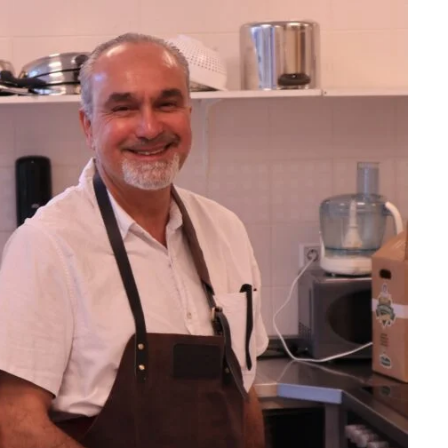
Betrokken buurten, contact stimuleren,
netwerken uitbreiden >
Buurtenergie
Energiecollectieven, buurt vergroenen, SDG >
Omgevingswet en gebiedsontwikkeling
invoering omgevingswet, participatie,
gebiedsontwikkeling>
foon of e-mail.