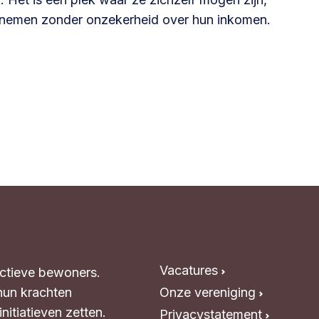
ernemen zonder onzekerheid over hun inkomen.
Vacatures
Actieve bewoners.
hun krachten
Onze vereniging
itiatieven zetten.
Privacystatement