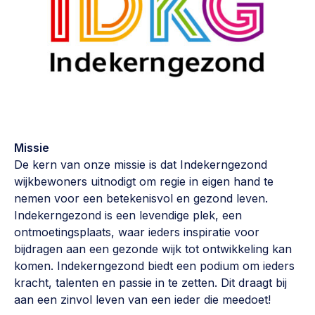
Vrijwilligers en medewerkers
Opinie
Werving, contracten en vergoedingen, betaalde krachten
Bijeenkomsten
>
Team
Eigen gebouw
Huren of kopen, maatschappelijk vastgoed,
Lid worden
ontmoetingsplekken >
Vraag stellen
Sociaal ondernemen
Missie
Bewonersbedrijf starten, ondernemingsplan maken >
De kern van onze missie is dat Indekerngezond
030 231 7511
wijkbewoners uitnodigt om regie in eigen hand te
Buurtbewoners verbinden
info@lsabewoners.nl
nemen voor een betekenisvol en gezond leven.
Community building en ABCD, welkomstcultuur >
Indekerngezond is een levendige plek, een
ontmoetingsplaats, waar ieders inspiratie voor
Zorgzame gemeenschappen
bijdragen aan een gezonde wijk tot ontwikkeling kan
Betrokken buurten, contact stimuleren, netwerken
komen. Indekerngezond biedt een podium om ieders
uitbreiden >
kracht, talenten en passie in te zetten. Dit draagt bij
aan een zinvol leven van een ieder die meedoet!
Wijkaanpak