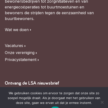
bewonersbedrijven tot zorginitiatieven en van
energiecoöperaties tot buurtmoestuinen en
bewoners die strijden tegen de eenzaamheid van
buurtbewoners.
Wat we doen
Vacatures
Onze vereniging
Privacystatement
Ontvang de LSA nieuwsbrief
Blijf op de hoogte van LSA nieuws, de agenda en
We gebruiken cookies om ervoor te zorgen dat onze site zo
soepel mogelijk draait. Als je doorgaat met het gebruiken van
relevante ontwikkelingen,
schrijf je in voor onze
deze site, gaan we ervan uit dat je ermee instemt.
nieuwsbrief
.