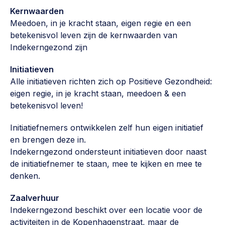
Werken aan de wijk, ABCD, WijkWijzer >
Kernwaarden
Meedoen, in je kracht staan, eigen regie en een
Weerbare gemeenschappen
betekenisvol leven zijn de kernwaarden van
Voorbereiden op crisis, noodsteunpunten,
Indekerngezond zijn
ontmoetingsplekken >
Initiatieven
Buurtenergie
Alle initiatieven richten zich op Positieve Gezondheid:
Energiecollectieven, buurt vergroenen, SDG >
eigen regie, in je kracht staan, meedoen & een
betekenisvol leven!
Meebeslissen
Uitdaagrecht, gemeenschapsfondsen, lokale democratie >
Initiatiefnemers ontwikkelen zelf hun eigen initiatief
en brengen deze in.
Samenwerken en lokale politiek
Indekerngezond ondersteunt initiatieven door naast
Lobbyen, invloed uitoefenen, maatschappelijke impact >
de initiatiefnemer te staan, mee te kijken en mee te
denken.
Omgevingswet en gebiedsontwikkeling
Zaalverhuur
invoering omgevingswet, participatie,
gebiedsontwikkeling>
Indekerngezond beschikt over een locatie voor de
activiteiten in de Kopenhagenstraat, maar de