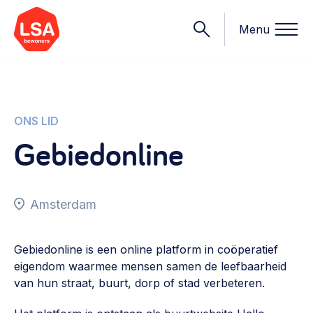
Menu
Onderwerpen
ONS LID
Gebiedonline
Wat we doen
Starten van een initiatief
Rechtsvormen, positionering, organisatiemodellen >
Amsterdam
Onze leden
Financiën
Financieringsvormen, administratie, begroting en omzet >
Contact
Gebiedonline is een online platform in coöperatief
eigendom waarmee mensen samen de leefbaarheid
Organisatie en beheer
van hun straat, buurt, dorp of stad verbeteren.
Bestuur, horeca, evenementen, verhuur en communicatie >
Nieuws