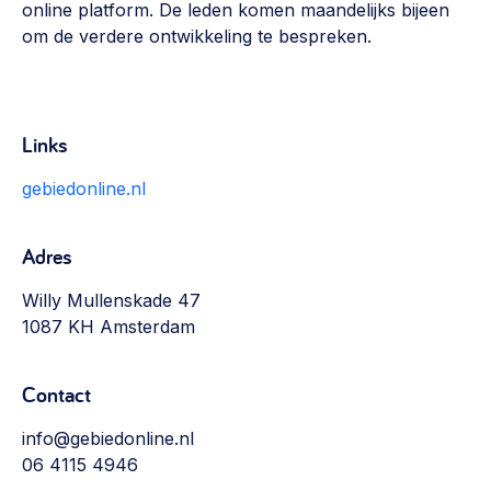
online platform. De leden komen maandelijks bijeen
Werken aan de wijk, ABCD, WijkWijzer >
om de verdere ontwikkeling te bespreken.
Weerbare gemeenschappen
Voorbereiden op crisis, noodsteunpunten,
ontmoetingsplekken >
Links
Buurtenergie
gebiedonline.nl
Energiecollectieven, buurt vergroenen, SDG >
Meebeslissen
Adres
Uitdaagrecht, gemeenschapsfondsen, lokale democratie >
Willy Mullenskade 47
Samenwerken en lokale politiek
1087 KH Amsterdam
Lobbyen, invloed uitoefenen, maatschappelijke impact >
Contact
Omgevingswet en gebiedsontwikkeling
invoering omgevingswet, participatie,
info@gebiedonline.nl
gebiedsontwikkeling>
06 4115 4946