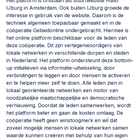
Het platform is ontstaan als buurtwebsite Hallo
Vrijwilligers en medewerkers
Opinie
IJburg in Amsterdam. Ook buiten IJburg groeide de
Werving, contracten en vergoedingen, betaalde krachten
interesse in gebruik van de website. Daarom is de
Bijeenkomsten
>
techniek algemeen toepasbaar gemaakt en in de
coöperatie Gebiedonline ondergebracht. Hiermee is
Team
Eigen gebouw
het online platform beschikbaar voor de leden van
Huren of kopen, maatschappelijk vastgoed,
deze coöperatie. Dit zijn vertegenwoordigers van
Lid worden
ontmoetingsplekken >
lokale netwerken in verschillende dorpen en steden
in Nederland. Het platform ondersteunt deze bottom-
Vraag stellen
Sociaal ondernemen
up initiatieven via informatie-uitwisseling, door
Bewonersbedrijf starten, ondernemingsplan maken >
030 231 7511
verbindingen te leggen en door mensen te activeren
en te helpen meer zelf te doen. Alle leden zien in
Buurtbewoners verbinden
info@lsabewoners.nl
lokaal georiënteerde netwerken een motor van
Community building en ABCD, welkomstcultuur >
noodzakelijke maatschappelijke en democratische
vernieuwing. Doordat de leden samenwerken, wordt
Zorgzame gemeenschappen
het platform beter en gaan de kosten omlaag. De
Betrokken buurten, contact stimuleren, netwerken
coöperatie heeft geen winstoogmerk en wil dat
uitbreiden >
zoveel mogelijk mensen in lokale netwerken samen
waarde kunnen creëren met behulp van hun eigen
Wijkaanpak