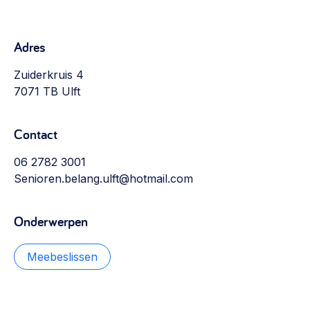
Werken aan de wijk, ABCD, WijkWijzer >
Weerbare gemeenschappen
Adres
Voorbereiden op crisis, noodsteunpunten,
ontmoetingsplekken >
Zuiderkruis 4
7071 TB Ulft
Buurtenergie
Energiecollectieven, buurt vergroenen, SDG >
Contact
Meebeslissen
06 2782 3001
Uitdaagrecht, gemeenschapsfondsen, lokale democratie >
Senioren.belang.ulft@hotmail.com
Samenwerken en lokale politiek
Onderwerpen
Lobbyen, invloed uitoefenen, maatschappelijke impact >
Omgevingswet en gebiedsontwikkeling
Meebeslissen
invoering omgevingswet, participatie,
gebiedsontwikkeling>