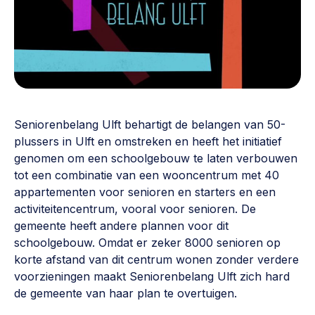
Vrijwilligers en medewerkers
Opinie
Werving, contracten en vergoedingen, betaalde krachten
Bijeenkomsten
>
Team
Eigen gebouw
Huren of kopen, maatschappelijk vastgoed,
Lid worden
ontmoetingsplekken >
Seniorenbelang Ulft behartigt de belangen van 50-
Vraag stellen
Sociaal ondernemen
plussers in Ulft en omstreken en heeft het initiatief
genomen om een schoolgebouw te laten verbouwen
Bewonersbedrijf starten, ondernemingsplan maken >
030 231 7511
tot een combinatie van een wooncentrum met 40
Buurtbewoners verbinden
info@lsabewoners.nl
appartementen voor senioren en starters en een
activiteitencentrum, vooral voor senioren. De
Community building en ABCD, welkomstcultuur >
gemeente heeft andere plannen voor dit
Zorgzame gemeenschappen
schoolgebouw. Omdat er zeker 8000 senioren op
korte afstand van dit centrum wonen zonder verdere
Betrokken buurten, contact stimuleren, netwerken
uitbreiden >
voorzieningen maakt Seniorenbelang Ulft zich hard
de gemeente van haar plan te overtuigen.
Wijkaanpak