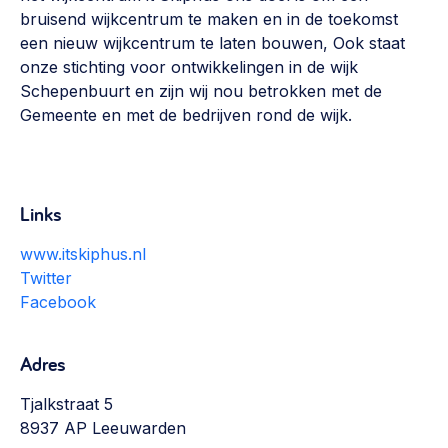
Werken aan de wijk, ABCD, WijkWijzer >
bruisend wijkcentrum te maken en in de toekomst
een nieuw wijkcentrum te laten bouwen, Ook staat
Weerbare gemeenschappen
onze stichting voor ontwikkelingen in de wijk
Voorbereiden op crisis, noodsteunpunten,
Schepenbuurt en zijn wij nou betrokken met de
ontmoetingsplekken >
Gemeente en met de bedrijven rond de wijk.
Buurtenergie
Energiecollectieven, buurt vergroenen, SDG >
Links
Meebeslissen
Uitdaagrecht, gemeenschapsfondsen, lokale democratie >
www.itskiphus.nl
Twitter
Samenwerken en lokale politiek
Facebook
Lobbyen, invloed uitoefenen, maatschappelijke impact >
Adres
Omgevingswet en gebiedsontwikkeling
invoering omgevingswet, participatie,
Tjalkstraat 5
gebiedsontwikkeling>
8937 AP Leeuwarden