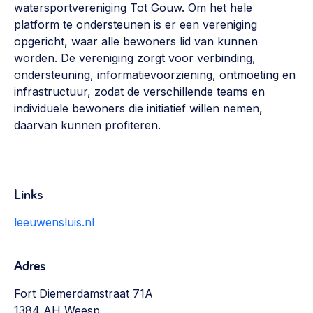
watersportvereniging Tot Gouw. Om het hele
Werken aan de wijk, ABCD, WijkWijzer >
platform te ondersteunen is er een vereniging
Weerbare gemeenschappen
opgericht, waar alle bewoners lid van kunnen
worden. De vereniging zorgt voor verbinding,
Voorbereiden op crisis, noodsteunpunten,
ondersteuning, informatievoorziening, ontmoeting en
ontmoetingsplekken >
infrastructuur, zodat de verschillende teams en
Buurtenergie
individuele bewoners die initiatief willen nemen,
daarvan kunnen profiteren.
Energiecollectieven, buurt vergroenen, SDG >
Meebeslissen
Uitdaagrecht, gemeenschapsfondsen, lokale democratie >
Links
Samenwerken en lokale politiek
leeuwensluis.nl
Lobbyen, invloed uitoefenen, maatschappelijke impact >
Omgevingswet en gebiedsontwikkeling
Adres
invoering omgevingswet, participatie,
gebiedsontwikkeling>
Fort Diemerdamstraat 71A
1384 AH Weesp