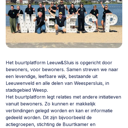
Vrijwilligers en medewerkers
Opinie
Werving, contracten en vergoedingen, betaalde krachten
Bijeenkomsten
>
Team
Eigen gebouw
Huren of kopen, maatschappelijk vastgoed,
Lid worden
ontmoetingsplekken >
Vraag stellen
Sociaal ondernemen
Het buurtplatform Leeuw&Sluis is opgericht door
Bewonersbedrijf starten, ondernemingsplan maken >
030 231 7511
bewoners, voor bewoners. Samen streven we naar
een levendige, leefbare wijk, bestaande uit
Buurtbewoners verbinden
info@lsabewoners.nl
Leeuwenveld en alle delen van Weespersluis, in
Community building en ABCD, welkomstcultuur >
stadsgebied Weesp.
Het buurtplatform legt relaties met andere initiatieven
Zorgzame gemeenschappen
vanuit bewoners. Zo kunnen er makkelijk
Betrokken buurten, contact stimuleren, netwerken
verbindingen gelegd worden en kan er informatie
uitbreiden >
gedeeld worden. Dit zijn bijvoorbeeld de
Wijkaanpak
actiegroepen, stichting de Buurtkamer en