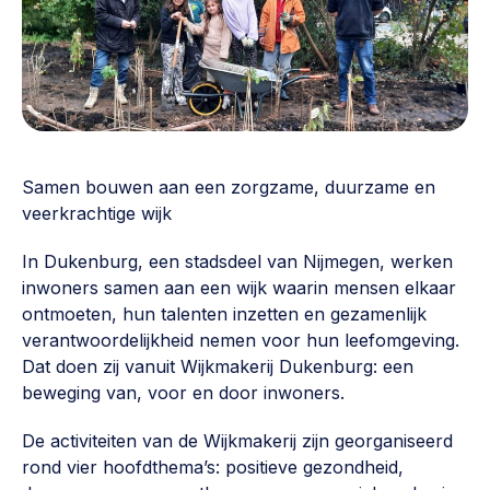
Vrijwilligers en medewerkers
Opinie
Werving, contracten en vergoedingen, betaalde krachten
Bijeenkomsten
>
Team
Eigen gebouw
Huren of kopen, maatschappelijk vastgoed,
Lid worden
ontmoetingsplekken >
Samen bouwen aan een zorgzame, duurzame en
veerkrachtige wijk
Vraag stellen
Sociaal ondernemen
Bewonersbedrijf starten, ondernemingsplan maken >
030 231 7511
In Dukenburg, een stadsdeel van Nijmegen, werken
inwoners samen aan een wijk waarin mensen elkaar
Buurtbewoners verbinden
info@lsabewoners.nl
ontmoeten, hun talenten inzetten en gezamenlijk
Community building en ABCD, welkomstcultuur >
verantwoordelijkheid nemen voor hun leefomgeving.
Dat doen zij vanuit Wijkmakerij Dukenburg: een
Zorgzame gemeenschappen
beweging van, voor en door inwoners.
Betrokken buurten, contact stimuleren, netwerken
uitbreiden >
De activiteiten van de Wijkmakerij zijn georganiseerd
rond vier hoofdthema’s: positieve gezondheid,
Wijkaanpak