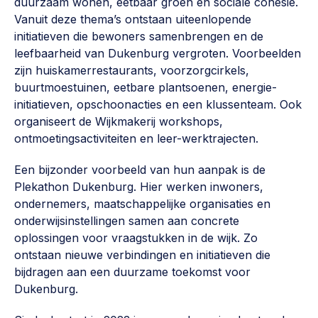
duurzaam wonen, eetbaar groen en sociale cohesie.
Werken aan de wijk, ABCD, WijkWijzer >
Vanuit deze thema’s ontstaan uiteenlopende
initiatieven die bewoners samenbrengen en de
Weerbare gemeenschappen
leefbaarheid van Dukenburg vergroten. Voorbeelden
Voorbereiden op crisis, noodsteunpunten,
zijn huiskamerrestaurants, voorzorgcirkels,
ontmoetingsplekken >
buurtmoestuinen, eetbare plantsoenen, energie-
initiatieven, opschoonacties en een klussenteam. Ook
Buurtenergie
organiseert de Wijkmakerij workshops,
Energiecollectieven, buurt vergroenen, SDG >
ontmoetingsactiviteiten en leer-werktrajecten.
Meebeslissen
Een bijzonder voorbeeld van hun aanpak is de
Uitdaagrecht, gemeenschapsfondsen, lokale democratie >
Plekathon Dukenburg. Hier werken inwoners,
ondernemers, maatschappelijke organisaties en
Samenwerken en lokale politiek
onderwijsinstellingen samen aan concrete
Lobbyen, invloed uitoefenen, maatschappelijke impact >
oplossingen voor vraagstukken in de wijk. Zo
ontstaan nieuwe verbindingen en initiatieven die
Omgevingswet en gebiedsontwikkeling
bijdragen aan een duurzame toekomst voor
invoering omgevingswet, participatie,
Dukenburg.
gebiedsontwikkeling>