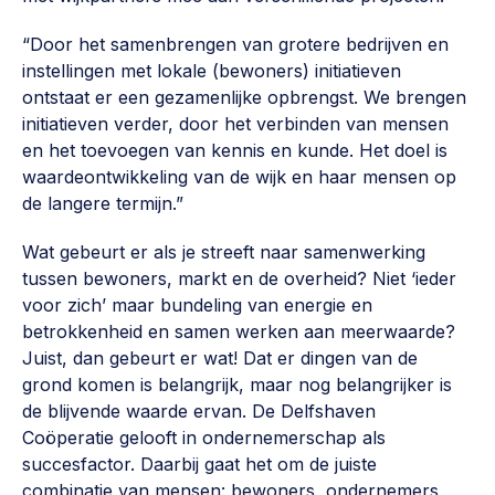
Vrijwilligers en medewerkers
Opinie
“Door het samenbrengen van grotere bedrijven en
Werving, contracten en vergoedingen, betaalde krachten
Bijeenkomsten
>
instellingen met lokale (bewoners) initiatieven
ontstaat er een gezamenlijke opbrengst. We brengen
Team
Eigen gebouw
initiatieven verder, door het verbinden van mensen
Huren of kopen, maatschappelijk vastgoed,
en het toevoegen van kennis en kunde. Het doel is
Lid worden
ontmoetingsplekken >
waardeontwikkeling van de wijk en haar mensen op
de langere termijn.”
Vraag stellen
Sociaal ondernemen
Bewonersbedrijf starten, ondernemingsplan maken >
Wat gebeurt er als je streeft naar samenwerking
030 231 7511
tussen bewoners, markt en de overheid? Niet ‘ieder
Buurtbewoners verbinden
info@lsabewoners.nl
voor zich’ maar bundeling van energie en
Community building en ABCD, welkomstcultuur >
betrokkenheid en samen werken aan meerwaarde?
Juist, dan gebeurt er wat! Dat er dingen van de
Zorgzame gemeenschappen
grond komen is belangrijk, maar nog belangrijker is
Betrokken buurten, contact stimuleren, netwerken
de blijvende waarde ervan. De Delfshaven
uitbreiden >
Coöperatie gelooft in ondernemerschap als
succesfactor. Daarbij gaat het om de juiste
Wijkaanpak
combinatie van mensen: bewoners, ondernemers,