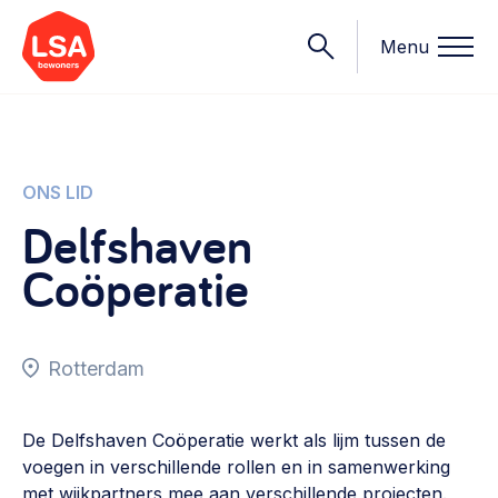
Menu
Onderwerpen
ONS LID
Delfshaven
Wat we doen
Coöperatie
Starten van een initiatief
Rechtsvormen, positionering, organisatiemodellen >
Onze leden
Financiën
Rotterdam
Financieringsvormen, administratie, begroting en omzet >
Contact
Organisatie en beheer
De Delfshaven Coöperatie werkt als lijm tussen de
Bestuur, horeca, evenementen, verhuur en communicatie >
voegen in verschillende rollen en in samenwerking
Nieuws
met wijkpartners mee aan verschillende projecten.