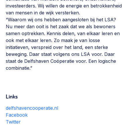
Werken aan de wijk, ABCD, WijkWijzer >
investeerders. Wij willen de energie en betrokkenheid
van mensen in de wijk versterken.
Weerbare gemeenschappen
“Waarom wij ons hebben aangesloten bij het LSA?
Voorbereiden op crisis, noodsteunpunten,
Nu meer dan ooit is het zaak dat we als bewoners
ontmoetingsplekken >
samen optrekken. Kennis delen, van elkaar leren en
ook met elkaar leren. Zo maak je van losse
Buurtenergie
initiatieven, verspreid over het land, een sterke
Energiecollectieven, buurt vergroenen, SDG >
beweging. Daar staat volgens ons LSA voor. Daar
staat de Delfshaven Coöperatie voor. Een logische
Meebeslissen
combinatie.”
Uitdaagrecht, gemeenschapsfondsen, lokale democratie >
Samenwerken en lokale politiek
Lobbyen, invloed uitoefenen, maatschappelijke impact >
Links
Omgevingswet en gebiedsontwikkeling
delfshavencooperatie.nl
invoering omgevingswet, participatie,
Facebook
gebiedsontwikkeling>
Twitter