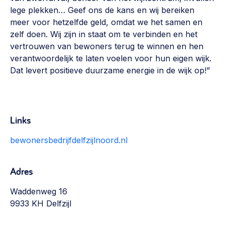
Werken aan de wijk, ABCD, WijkWijzer >
lege plekken… Geef ons de kans en wij bereiken
meer voor hetzelfde geld, omdat we het samen en
Weerbare gemeenschappen
zelf doen. Wij zijn in staat om te verbinden en het
Voorbereiden op crisis, noodsteunpunten,
vertrouwen van bewoners terug te winnen en hen
ontmoetingsplekken >
verantwoordelijk te laten voelen voor hun eigen wijk.
Dat levert positieve duurzame energie in de wijk op!”
Buurtenergie
Energiecollectieven, buurt vergroenen, SDG >
Meebeslissen
Links
Uitdaagrecht, gemeenschapsfondsen, lokale democratie >
bewonersbedrijfdelfzijlnoord.nl
Samenwerken en lokale politiek
Lobbyen, invloed uitoefenen, maatschappelijke impact >
Adres
Omgevingswet en gebiedsontwikkeling
Waddenweg 16
invoering omgevingswet, participatie,
9933 KH Delfzijl
gebiedsontwikkeling>