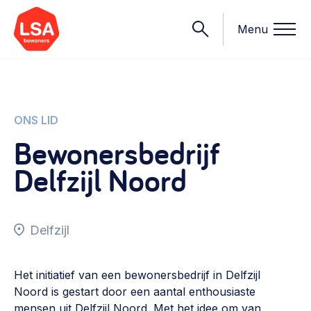
Menu
Onderwerpen
ONS LID
Bewonersbedrijf
Wat we doen
Delfzijl Noord
Starten van een initiatief
Rechtsvormen, positionering, organisatiemodellen >
Onze leden
Financiën
Delfzijl
Financieringsvormen, administratie, begroting en omzet >
Contact
Organisatie en beheer
Het initiatief van een bewonersbedrijf in Delfzijl
Bestuur, horeca, evenementen, verhuur en communicatie >
Noord is gestart door een aantal enthousiaste
Nieuws
mensen uit Delfzijl Noord. Met het idee om van