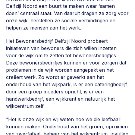
Vrijwilligers en medewerkers
Opinie
Delfzijl Noord een buurt te maken waar ‘samen
Werving, contracten en vergoedingen, betaalde krachten
doen’ centraal staat. Van daaruit dragen ze zorg voor
Bijeenkomsten
>
onze wijk, herstellen ze sociale verbindingen en
helpen ze mensen aan het werk.
Team
Eigen gebouw
Huren of kopen, maatschappelijk vastgoed,
Het Bewonersbedrijf Delfzijl Noord probeert
Lid worden
ontmoetingsplekken >
initiatieven van bewoners die zich willen inzetten
voor de wijk om te zetten tot bewonersbedrijfjes.
Vraag stellen
Sociaal ondernemen
Deze bewonersbedrijfjes kunnen er voor zorgen dat
Bewonersbedrijf starten, ondernemingsplan maken >
problemen in de wijk worden aangepakt en het
030 231 7511
creëert werk. Zo wordt er gewerkt aan het
Buurtbewoners verbinden
info@lsabewoners.nl
onderhoud van het wijkpark, is er een cateringbedrijf
Community building en ABCD, welkomstcultuur >
door een groep moeders opricht, is er een
handwerkbedrijf, een wijkkrant en natuurlijk het
Zorgzame gemeenschappen
wijkcentrum zelf.
Betrokken buurten, contact stimuleren, netwerken
uitbreiden >
“Het is onze wijk en wij weten hoe we die leefbaar
kunnen maken. Onderhoud van het groen, opruimen
Wijkaanpak
van zwerfafval, beheer van het wijkcentrum, invullen