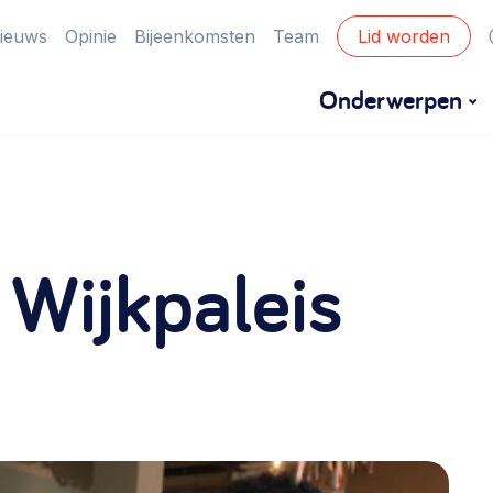
ieuws
Opinie
Bijeenkomsten
Team
Lid worden
Onderwerpen
Financiën
Financieringsvormen, administratie, begroting
 Wijkpaleis
en omzet >
Eigen gebouw
Huren of kopen, maatschappelijk vastgoed,
ontmoetingsplekken >
Zorgzame gemeenschappen