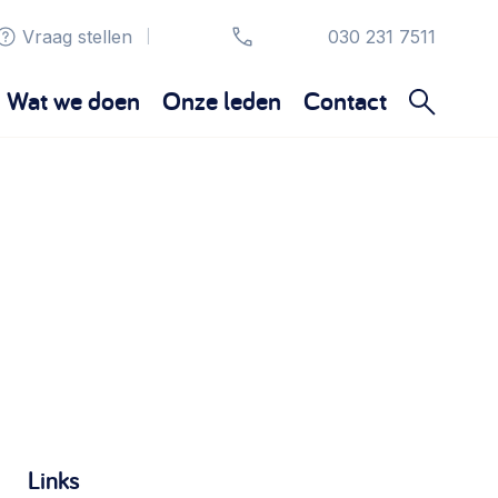
Vraag stellen
030 231 7511
|
Wat we doen
Onze leden
Contact
Organisatie en beheer
Bestuur, horeca, evenementen, verhuur en
communicatie >
Sociaal ondernemen
Bewonersbedrijf starten, ondernemingsplan
maken >
Wijkaanpak
Links