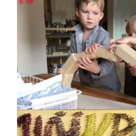
Community building en ABCD,
welkomstcultuur >
Weerbare gemeenschappen
Voorbereiden op crisis, noodsteunpunten,
ontmoetingsplekken >
Samenwerken en lokale politiek
Lobbyen, invloed uitoefenen,
maatschappelijke impact >
Advies of hulp nodig?
Je kunt altijd contact met ons opnemen via tele