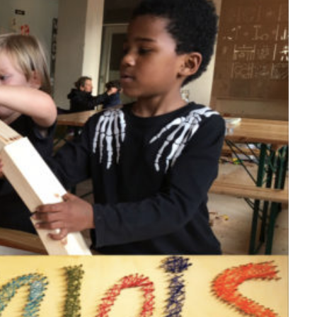
Betrokken buurten, contact stimuleren,
netwerken uitbreiden >
Buurtenergie
Energiecollectieven, buurt vergroenen, SDG >
Omgevingswet en gebiedsontwikkeling
invoering omgevingswet, participatie,
gebiedsontwikkeling>
foon of e-mail.