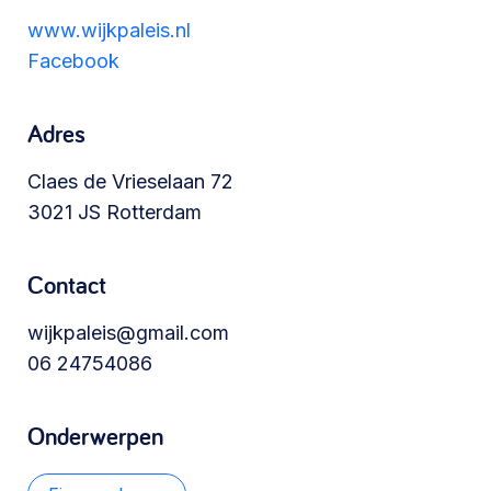
Werken aan de wijk, ABCD, WijkWijzer >
www.wijkpaleis.nl
Facebook
Meebeslissen
Adres
Uitdaagrecht, gemeenschapsfondsen, lokale
Claes de Vrieselaan 72
democratie >
3021 JS Rotterdam
Contact
wijkpaleis@gmail.com
06 24754086
Onderwerpen