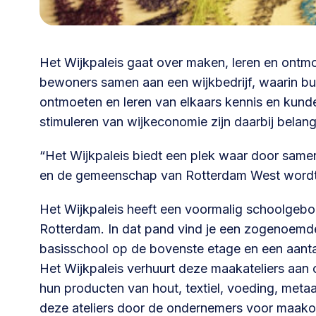
030 231
Vraag stellen
info
7511
Het Wijkpaleis gaat over maken, leren en ontm
bewoners samen aan een wijkbedrijf, waarin b
ontmoeten en leren van elkaars kennis en kunde
stimuleren van wijkeconomie zijn daarbij belang
“Het Wijkpaleis biedt een plek waar door same
en de gemeenschap van Rotterdam West wordt 
Het Wijkpaleis heeft een voormalig schoolgebo
Rotterdam. In dat pand vind je een zogenoemd
basisschool op de bovenste etage en een aantal
Het Wijkpaleis verhuurt deze maakateliers aan
hun producten van hout, textiel, voeding, metaal,
deze ateliers door de ondernemers voor maako