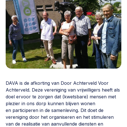
Vrijwilligers en medewerkers
Opinie
Werving, contracten en vergoedingen, betaalde krachten
Bijeenkomsten
>
Team
Eigen gebouw
Huren of kopen, maatschappelijk vastgoed,
Lid worden
ontmoetingsplekken >
Vraag stellen
Sociaal ondernemen
Bewonersbedrijf starten, ondernemingsplan maken >
030 231 7511
Buurtbewoners verbinden
info@lsabewoners.nl
DAVA is de afkorting van Door Achterveld Voor
Community building en ABCD, welkomstcultuur >
Achterveld. Deze vereniging van vrijwilligers heeft als
doel ervoor te zorgen dat (kwetsbare) mensen met
Zorgzame gemeenschappen
plezier in ons dorp kunnen blijven wonen
Betrokken buurten, contact stimuleren, netwerken
en participeren in de samenleving. Dit doet de
uitbreiden >
vereniging door het organiseren en het stimuleren
Wijkaanpak
van de realisatie van aanvullende diensten en