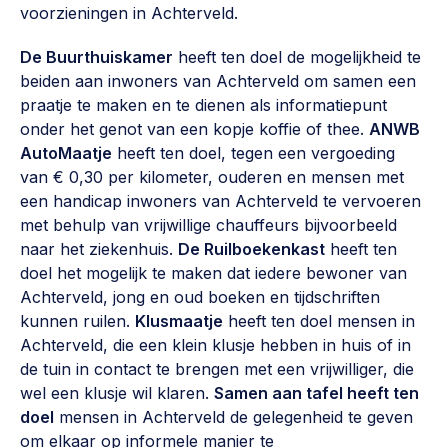
voorzieningen in Achterveld.
Werken aan de wijk, ABCD, WijkWijzer >
De Buurthuiskamer
heeft ten doel de mogelijkheid te
Weerbare gemeenschappen
beiden aan inwoners van Achterveld om samen een
Voorbereiden op crisis, noodsteunpunten,
praatje te maken en te dienen als informatiepunt
ontmoetingsplekken >
onder het genot van een kopje koffie of thee.
ANWB
Buurtenergie
AutoMaatje
heeft ten doel, tegen een vergoeding
van € 0,30 per kilometer, ouderen en mensen met
Energiecollectieven, buurt vergroenen, SDG >
een handicap inwoners van Achterveld te vervoeren
Meebeslissen
met behulp van vrijwillige chauffeurs bijvoorbeeld
naar het ziekenhuis.
De Ruilboekenkast
heeft ten
Uitdaagrecht, gemeenschapsfondsen, lokale democratie >
doel het mogelijk te maken dat iedere bewoner van
Samenwerken en lokale politiek
Achterveld, jong en oud boeken en tijdschriften
kunnen ruilen.
Klusmaatje
heeft ten doel mensen in
Lobbyen, invloed uitoefenen, maatschappelijke impact >
Achterveld, die een klein klusje hebben in huis of in
Omgevingswet en gebiedsontwikkeling
de tuin in contact te brengen met een vrijwilliger, die
wel een klusje wil klaren.
Samen aan tafel heeft ten
invoering omgevingswet, participatie,
doel
mensen in Achterveld de gelegenheid te geven
gebiedsontwikkeling>
om elkaar op informele manier te