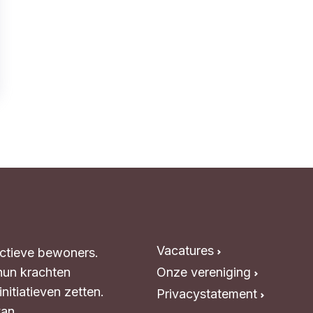
Vacatures
Actieve bewoners.
hun krachten
Onze vereniging
itiatieven zetten.
Privacystatement
van