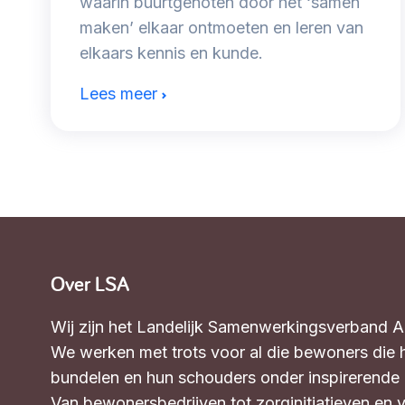
waarin buurtgenoten door het ‘samen
maken’ elkaar ontmoeten en leren van
elkaars kennis en kunde.
Lees meer
Over LSA
Wij zijn het Landelijk Samenwerkingsverband 
We werken met trots voor al die bewoners die 
bundelen en hun schouders onder inspirerende in
Van bewonersbedrijven tot zorginitiatieven en 