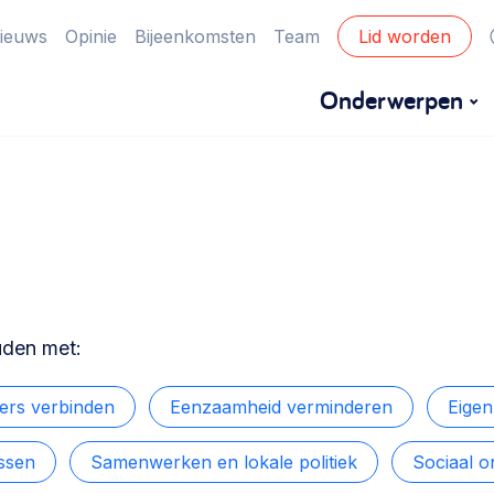
ieuws
Opinie
Bijeenkomsten
Team
Lid worden
Onderwerpen
Financiën
Financieringsvormen, administratie, begroting
en omzet >
Eigen gebouw
uden met:
Huren of kopen, maatschappelijk vastgoed,
ontmoetingsplekken >
rs verbinden
Eenzaamheid verminderen
Eige
ssen
Samenwerken en lokale politiek
Sociaal 
Zorgzame gemeenschappen