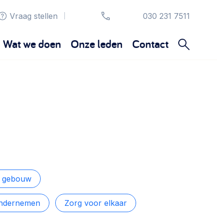
Vraag stellen
030 231 7511
|
Wat we doen
Onze leden
Contact
Organisatie en beheer
Bestuur, horeca, evenementen, verhuur en
communicatie >
Sociaal ondernemen
Bewonersbedrijf starten, ondernemingsplan
maken >
n gebouw
ondernemen
Zorg voor elkaar
Wijkaanpak