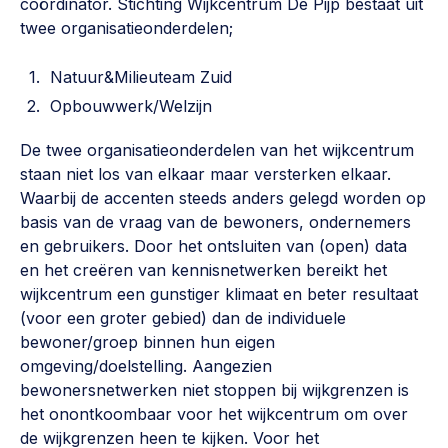
coördinator. Stichting Wijkcentrum De Pijp bestaat uit
Werken aan de wijk, ABCD, WijkWijzer >
twee organisatieonderdelen;
Weerbare gemeenschappen
Natuur&Milieuteam Zuid
Voorbereiden op crisis, noodsteunpunten,
Opbouwwerk/Welzijn
ontmoetingsplekken >
De twee organisatieonderdelen van het wijkcentrum
Buurtenergie
staan niet los van elkaar maar versterken elkaar.
Energiecollectieven, buurt vergroenen, SDG >
Waarbij de accenten steeds anders gelegd worden op
basis van de vraag van de bewoners, ondernemers
Meebeslissen
en gebruikers. Door het ontsluiten van (open) data
Uitdaagrecht, gemeenschapsfondsen, lokale democratie >
en het creëren van kennisnetwerken bereikt het
wijkcentrum een gunstiger klimaat en beter resultaat
Samenwerken en lokale politiek
(voor een groter gebied) dan de individuele
Lobbyen, invloed uitoefenen, maatschappelijke impact >
bewoner/groep binnen hun eigen
omgeving/doelstelling. Aangezien
Omgevingswet en gebiedsontwikkeling
bewonersnetwerken niet stoppen bij wijkgrenzen is
invoering omgevingswet, participatie,
het onontkoombaar voor het wijkcentrum om over
gebiedsontwikkeling>
de wijkgrenzen heen te kijken. Voor het