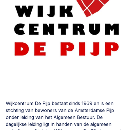
Vrijwilligers en medewerkers
Opinie
Werving, contracten en vergoedingen, betaalde krachten
Bijeenkomsten
>
Team
Eigen gebouw
Huren of kopen, maatschappelijk vastgoed,
Lid worden
ontmoetingsplekken >
Vraag stellen
Sociaal ondernemen
Bewonersbedrijf starten, ondernemingsplan maken >
030 231 7511
Buurtbewoners verbinden
info@lsabewoners.nl
Community building en ABCD, welkomstcultuur >
Zorgzame gemeenschappen
Wijkcentrum De Pijp bestaat sinds 1969 en is een
Betrokken buurten, contact stimuleren, netwerken
stichting van bewoners van de Amsterdamse Pijp
uitbreiden >
onder leiding van het Algemeen Bestuur. De
dagelijkse leiding ligt in handen van de algemeen
Wijkaanpak