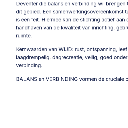
Deventer die balans en verbinding wil brengen tu
Community building en ABCD,
dit gebied. Een samenwerkingsovereenkomst t
welkomstcultuur >
is een feit. Hiermee kan de stichting actief aa
handhaven van de kwaliteit van inrichting, ge
Weerbare gemeenschappen
ruimte.
Voorbereiden op crisis, noodsteunpunten,
ontmoetingsplekken >
Kernwaarden van WIJD: rust, ontspanning, leef
laagdrempelig, dagrecreatie, veilig, goed onder
verbinding.
Samenwerken en lokale politiek
Lobbyen, invloed uitoefenen,
BALANS en VERBINDING vormen de cruciale b
maatschappelijke impact >
Advies of hulp nodig?
Je kunt altijd contact met ons opnemen via tele