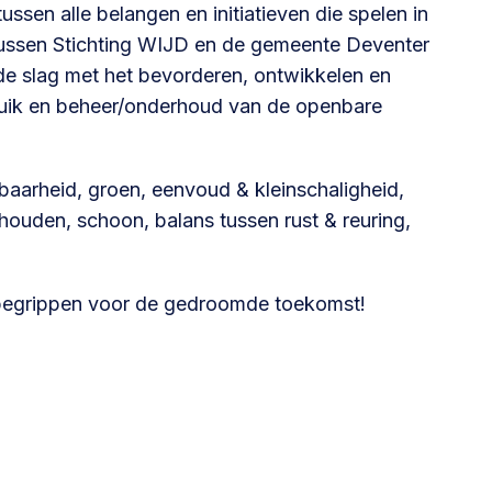
ssen alle belangen en initiatieven die spelen in
Betrokken buurten, contact stimuleren,
ussen Stichting WIJD en de gemeente Deventer
netwerken uitbreiden >
n de slag met het bevorderen, ontwikkelen en
bruik en beheer/onderhoud van de openbare
Buurtenergie
Energiecollectieven, buurt vergroenen, SDG >
baarheid, groen, eenvoud & kleinschaligheid,
houden, schoon, balans tussen rust & reuring,
Omgevingswet en gebiedsontwikkeling
invoering omgevingswet, participatie,
egrippen voor de gedroomde toekomst!
gebiedsontwikkeling>
foon of e-mail.