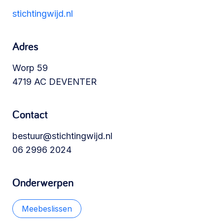
Werken aan de wijk, ABCD, WijkWijzer >
stichtingwijd.nl
Adres
Meebeslissen
Worp 59
Uitdaagrecht, gemeenschapsfondsen, lokale
4719 AC DEVENTER
democratie >
Contact
bestuur@stichtingwijd.nl
06 2996 2024
Onderwerpen
Meebeslissen