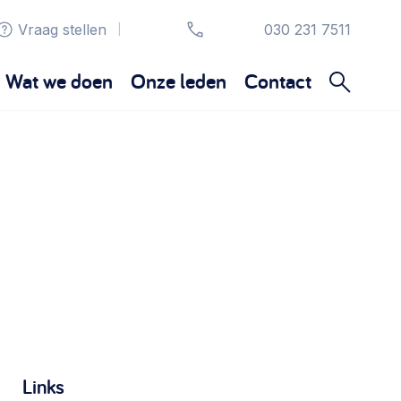
Vraag stellen
030 231 7511
|
Wat we doen
Onze leden
Contact
Organisatie en beheer
Bestuur, horeca, evenementen, verhuur en
communicatie >
Sociaal ondernemen
Bewonersbedrijf starten, ondernemingsplan
maken >
Wijkaanpak
Links