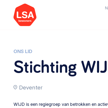
N
Starten van een initiatief
Rechtsvormen, positionering,
ONS LID
organisatiemodellen >
Stichting WI
Vrijwilligers en medewerkers
Werving, contracten en vergoedingen,
Deventer
betaalde krachten >
Buurtbewoners verbinden
WIJD is een regiegroep van betrokken en actie