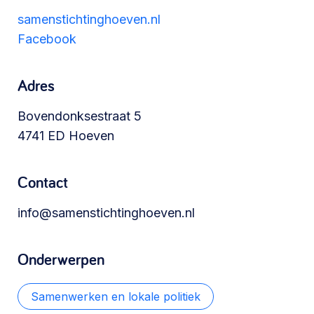
Werken aan de wijk, ABCD, WijkWijzer >
samenstichtinghoeven.nl
Facebook
Meebeslissen
Adres
Uitdaagrecht, gemeenschapsfondsen, lokale
Bovendonksestraat 5
democratie >
4741 ED Hoeven
Contact
info@samenstichtinghoeven.nl
Onderwerpen
Samenwerken en lokale politiek