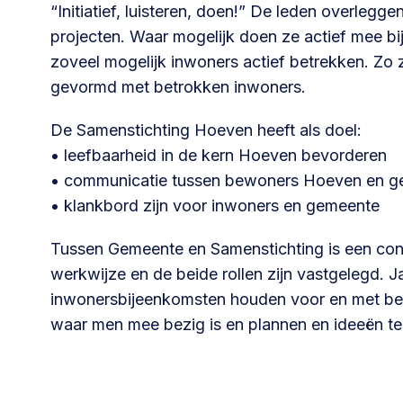
“Initiatief, luisteren, doen!” De leden overlegg
Community building en ABCD,
projecten. Waar mogelijk doen ze actief mee bij 
welkomstcultuur >
zoveel mogelijk inwoners actief betrekken. Zo
gevormd met betrokken inwoners.
Weerbare gemeenschappen
Voorbereiden op crisis, noodsteunpunten,
De Samenstichting Hoeven heeft als doel:
ontmoetingsplekken >
• leefbaarheid in de kern Hoeven bevorderen
• communicatie tussen bewoners Hoeven en g
• klankbord zijn voor inwoners en gemeente
Samenwerken en lokale politiek
Lobbyen, invloed uitoefenen,
Tussen Gemeente en Samenstichting is een con
maatschappelijke impact >
werkwijze en de beide rollen zijn vastgelegd. J
inwonersbijeenkomsten houden voor en met be
waar men mee bezig is en plannen en ideeën te
Advies of hulp nodig?
Je kunt altijd contact met ons opnemen via tele