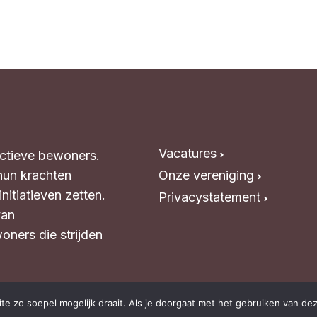
@lsabewoners.nl
Vacatures
Actieve bewoners.
hun krachten
Onze vereniging
itiatieven zetten.
Privacystatement
van
oners die strijden
e zo soepel mogelijk draait. Als je doorgaat met het gebruiken van dez