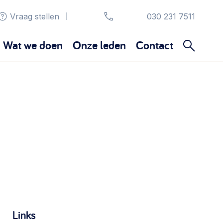
Vraag stellen
030 231 7511
|
Wat we doen
Onze leden
Contact
Organisatie en beheer
Bestuur, horeca, evenementen, verhuur en
communicatie >
Sociaal ondernemen
Bewonersbedrijf starten, ondernemingsplan
maken >
Wijkaanpak
Links