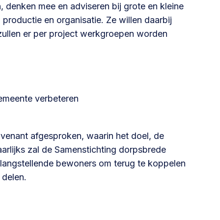
en, denken mee en adviseren bij grote en kleine
Betrokken buurten, contact stimuleren,
productie en organisatie. Ze willen daarbij
netwerken uitbreiden >
 zullen er per project werkgroepen worden
Buurtenergie
Energiecollectieven, buurt vergroenen, SDG >
emeente verbeteren
Omgevingswet en gebiedsontwikkeling
invoering omgevingswet, participatie,
venant afgesproken, waarin het doel, de
gebiedsontwikkeling>
aarlijks zal de Samenstichting dorpsbrede
langstellende bewoners om terug te koppelen
 delen.
foon of e-mail.