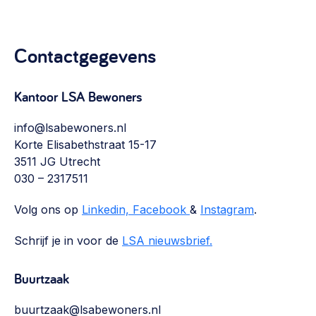
Vrijwilligers en medewerkers
Opinie
Werving, contracten en vergoedingen, betaalde krachten
Bijeenkomsten
>
Contactgegevens
Team
Eigen gebouw
Huren of kopen, maatschappelijk vastgoed,
Kantoor LSA Bewoners
Lid worden
ontmoetingsplekken >
info@lsabewoners.nl
Vraag stellen
Sociaal ondernemen
Korte Elisabethstraat 15-17
Bewonersbedrijf starten, ondernemingsplan maken >
3511 JG Utrecht
030 231 7511
030 – 2317511
Buurtbewoners verbinden
info@lsabewoners.nl
Volg ons op
Linkedin,
Facebook
&
Instagram
.
Community building en ABCD, welkomstcultuur >
Schrijf je in voor de
Zorgzame gemeenschappen
LSA nieuwsbrief.
Betrokken buurten, contact stimuleren, netwerken
uitbreiden >
Buurtzaak
Wijkaanpak
buurtzaak@lsabewoners.nl