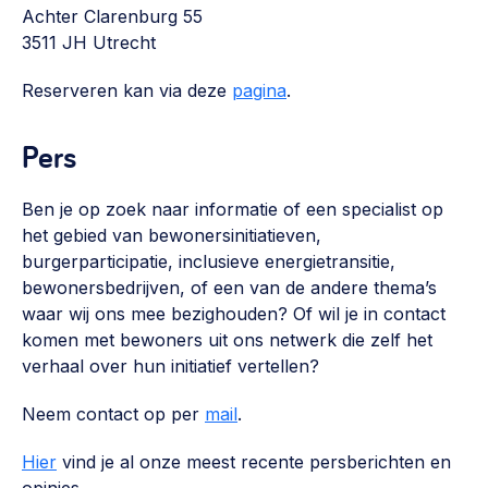
Achter Clarenburg 55
Werken aan de wijk, ABCD, WijkWijzer >
3511 JH Utrecht
Weerbare gemeenschappen
Reserveren kan via deze
pagina
.
Voorbereiden op crisis, noodsteunpunten,
ontmoetingsplekken >
Pers
Buurtenergie
Energiecollectieven, buurt vergroenen, SDG >
Ben je op zoek naar informatie of een specialist op
het gebied van bewonersinitiatieven,
Meebeslissen
burgerparticipatie, inclusieve energietransitie,
Uitdaagrecht, gemeenschapsfondsen, lokale democratie >
bewonersbedrijven, of een van de andere thema’s
waar wij ons mee bezighouden? Of wil je in contact
Samenwerken en lokale politiek
kome
n met bewoners uit ons netwerk die zelf het
Lobbyen, invloed uitoefenen, maatschappelijke impact >
verhaal over hun initiatief vertellen?
Omgevingswet en gebiedsontwikkeling
Neem contact op per
mail
.
invoering omgevingswet, participatie,
gebiedsontwikkeling>
Hier
vind je al onze meest recente persberichten en