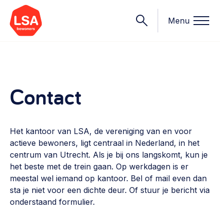
Menu
Onderwerpen
Contact
Wat we doen
Starten van een initiatief
Het kantoor van LSA, de vereniging van en voor
Rechtsvormen, positionering, organisatiemodellen >
actieve bewoners, ligt centraal in Nederland, in het
Onze leden
centrum van Utrecht. Als je bij ons langskomt, kun je
Financiën
het beste met de trein gaan. Op werkdagen is er
Financieringsvormen, administratie, begroting en omzet >
Contact
meestal wel iemand op kantoor. Bel of mail even dan
sta je niet voor een dichte deur. Of stuur je bericht via
Organisatie en beheer
onderstaand formulier.
Bestuur, horeca, evenementen, verhuur en communicatie >
Nieuws