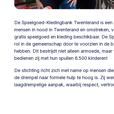
030 231
Vraag stellen
info
7511
De Speelgoed-Kledingbank Twenterand is een ini
mensen in nood in Twenterand en omstreken, voo
gratis speelgoed en kleding beschikbaar. De S
rol in de gemeenschap door te voorzien in de b
hebben. Dit bestrijdt niet alleen armoede, maar 
bedienen zij met hun spullen 6.500 kinderen!
De stichting richt zich met name op mensen die
de drempel naar formele hulp te hoog is. Zij w
laagdrempelige aanpak, waarbij respect, vertr