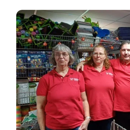
Community building en ABCD,
welkomstcultuur >
Weerbare gemeenschappen
Voorbereiden op crisis, noodsteunpunten,
ontmoetingsplekken >
Samenwerken en lokale politiek
Lobbyen, invloed uitoefenen,
maatschappelijke impact >
Advies of hulp nodig?
Je kunt altijd contact met ons opnemen via tele