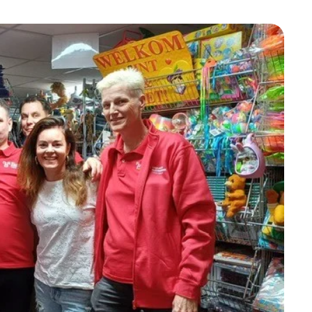
Betrokken buurten, contact stimuleren,
netwerken uitbreiden >
Buurtenergie
Energiecollectieven, buurt vergroenen, SDG >
Omgevingswet en gebiedsontwikkeling
invoering omgevingswet, participatie,
gebiedsontwikkeling>
foon of e-mail.