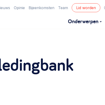
ieuws
Opinie
Bijeenkomsten
Team
Lid worden
Onderwerpen
Financiën
Financieringsvormen, administratie, begroting
ledingbank
en omzet >
Eigen gebouw
Huren of kopen, maatschappelijk vastgoed,
ontmoetingsplekken >
Zorgzame gemeenschappen