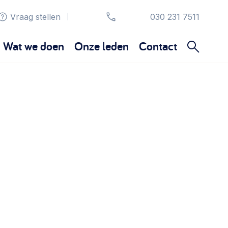
Vraag stellen
030 231 7511
|
Wat we doen
Onze leden
Contact
Organisatie en beheer
Bestuur, horeca, evenementen, verhuur en
communicatie >
Sociaal ondernemen
Bewonersbedrijf starten, ondernemingsplan
maken >
Wijkaanpak