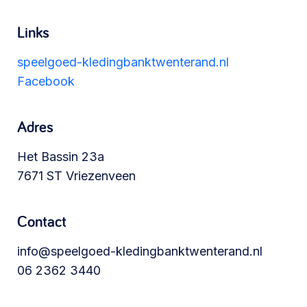
Werken aan de wijk, ABCD, WijkWijzer >
Links
speelgoed-kledingbanktwenterand.nl
Meebeslissen
Facebook
Uitdaagrecht, gemeenschapsfondsen, lokale
democratie >
Adres
Het Bassin 23a
7671 ST Vriezenveen
Contact
info@speelgoed-kledingbanktwenterand.nl
06 2362 3440