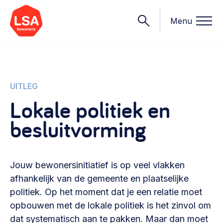
Menu
Onderwerpen
UITLEG
Lokale politiek en
Wat we doen
besluitvorming
Starten van een initiatief
Rechtsvormen, positionering, organisatiemodellen >
Onze leden
Financiën
Jouw bewonersinitiatief is op veel vlakken
Financieringsvormen, administratie, begroting en omzet >
Contact
afhankelijk van de gemeente en plaatselijke
politiek. Op het moment dat je een relatie moet
Organisatie en beheer
opbouwen met de lokale politiek is het zinvol om
Bestuur, horeca, evenementen, verhuur en communicatie >
Nieuws
dat systematisch aan te pakken. Maar dan moet