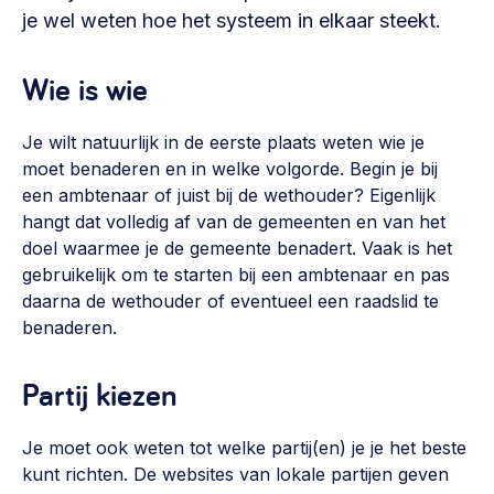
Vrijwilligers en medewerkers
je wel weten hoe het systeem in elkaar steekt.
Opinie
Werving, contracten en vergoedingen, betaalde krachten
Bijeenkomsten
>
Wie is wie
Team
Eigen gebouw
Je wilt natuurlijk in de eerste plaats weten wie je
Huren of kopen, maatschappelijk vastgoed,
Lid worden
moet benaderen en in welke volgorde. Begin je bij
ontmoetingsplekken >
een ambtenaar of juist bij de wethouder? Eigenlijk
Vraag stellen
Sociaal ondernemen
hangt dat volledig af van de gemeenten en van het
doel waarmee je de gemeente benadert. Vaak is het
Bewonersbedrijf starten, ondernemingsplan maken >
030 231 7511
gebruikelijk om te starten bij een ambtenaar en pas
Buurtbewoners verbinden
daarna de wethouder of eventueel een raadslid te
info@lsabewoners.nl
benaderen.
Community building en ABCD, welkomstcultuur >
Zorgzame gemeenschappen
Partij kiezen
Betrokken buurten, contact stimuleren, netwerken
uitbreiden >
Je moet ook weten tot welke partij(en) je je het beste
kunt richten. De websites van lokale partijen geven
Wijkaanpak