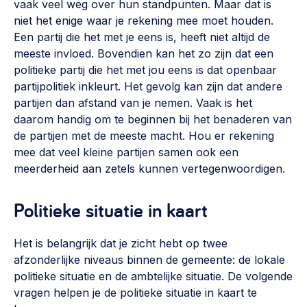
vaak veel weg over hun standpunten. Maar dat is
Werken aan de wijk, ABCD, WijkWijzer >
niet het enige waar je rekening mee moet houden.
Een partij die het met je eens is, heeft niet altijd de
Weerbare gemeenschappen
meeste invloed. Bovendien kan het zo zijn dat een
Voorbereiden op crisis, noodsteunpunten,
politieke partij die het met jou eens is dat openbaar
ontmoetingsplekken >
partijpolitiek inkleurt. Het gevolg kan zijn dat andere
partijen dan afstand van je nemen. Vaak is het
Buurtenergie
daarom handig om te beginnen bij het benaderen van
Energiecollectieven, buurt vergroenen, SDG >
de partijen met de meeste macht. Hou er rekening
mee dat veel kleine partijen samen ook een
Meebeslissen
meerderheid aan zetels kunnen vertegenwoordigen.
Uitdaagrecht, gemeenschapsfondsen, lokale democratie >
Samenwerken en lokale politiek
Politieke situatie in kaart
Lobbyen, invloed uitoefenen, maatschappelijke impact >
Het is belangrijk dat je zicht hebt op twee
Omgevingswet en gebiedsontwikkeling
afzonderlijke niveaus binnen de gemeente: de lokale
invoering omgevingswet, participatie,
politieke situatie en de ambtelijke situatie. De volgende
gebiedsontwikkeling>
vragen helpen je de politieke situatie in kaart te