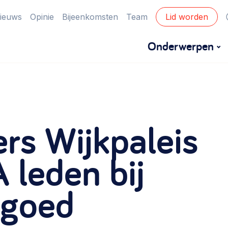
ieuws
Opinie
Bijeenkomsten
Team
Lid worden
Onderwerpen
Financiën
Financieringsvormen, administratie, begroting
ers Wijkpaleis
en omzet >
Eigen gebouw
 leden bij
Huren of kopen, maatschappelijk vastgoed,
tgoed
ontmoetingsplekken >
Zorgzame gemeenschappen