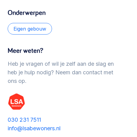
Werken aan de wijk, ABCD, WijkWijzer >
Onderwerpen
Eigen gebouw
Meebeslissen
Uitdaagrecht, gemeenschapsfondsen, lokale
Meer weten?
democratie >
Heb je vragen of wil je zelf aan de slag en
heb je hulp nodig? Neem dan contact met
ons op.
030 231 7511
info@lsabewoners.nl