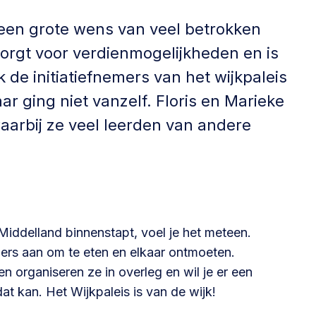
Betrokken buurten, contact stimuleren,
 een grote wens van veel betrokken
netwerken uitbreiden >
orgt voor verdienmogelijkheden en is
Buurtenergie
 de initiatiefnemers van het wijkpaleis
Energiecollectieven, buurt vergroenen, SDG >
ar ging niet vanzelf. Floris en Marieke
aarbij ze veel leerden van andere
Omgevingswet en gebiedsontwikkeling
invoering omgevingswet, participatie,
gebiedsontwikkeling>
 Middelland binnenstapt, voel je het meteen.
ners aan om te eten en elkaar ontmoeten.
 organiseren ze in overleg en wil je er een
 kan. Het Wijkpaleis is van de wijk!
foon of e-mail.