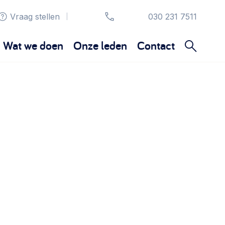
Vraag stellen
030 231 7511
|
Wat we doen
Onze leden
Contact
Organisatie en beheer
Bestuur, horeca, evenementen, verhuur en
communicatie >
Sociaal ondernemen
Bewonersbedrijf starten, ondernemingsplan
maken >
Wijkaanpak