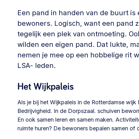
Community building en ABCD,
Een pand in handen van de buurt is
welkomstcultuur >
bewoners. Logisch, want een pand z
Weerbare gemeenschappen
tegelijk een plek van ontmoeting. Ook
Voorbereiden op crisis, noodsteunpunten,
wilden een eigen pand. Dat lukte, ma
ontmoetingsplekken >
nemen je mee op een hobbelige rit w
LSA- leden.
Samenwerken en lokale politiek
Lobbyen, invloed uitoefenen,
Het Wijkpaleis
maatschappelijke impact >
Als je bij het Wijkpaleis in de Rotterdamse wijk
Bedrijvigheid. In de Dorpszaal. schuiven bewo
En ook samen leren en samen maken. Activiteiten
Advies of hulp nodig?
ruimte huren? De bewoners bepalen samen of dat
Je kunt altijd contact met ons opnemen via tele