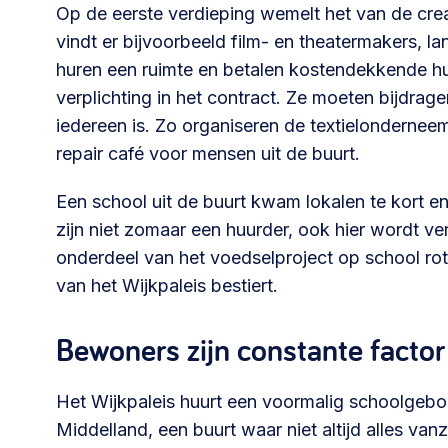
Op de eerste verdieping wemelt het van de cr
vindt er bijvoorbeeld film- en theatermakers, la
030 231
Vraag stellen
info
huren een ruimte en betalen kostendekkende hu
7511
verplichting in het contract. Ze moeten bijdrage
iedereen is. Zo organiseren de textielonderneem
repair café voor mensen uit de buurt.
Een school uit de buurt kwam lokalen te kort en
zijn niet zomaar een huurder, ook hier wordt ve
onderdeel van het voedselproject op school ro
van het Wijkpaleis bestiert.
Bewoners zijn constante factor
Het Wijkpaleis huurt een voormalig schoolgeb
Middelland, een buurt waar niet altijd alles van