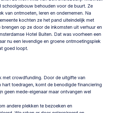
l schoolgebouw behouden voor de buurt. Ze
plek van ontmoeten, leren en ondernemen. Na
meente kochten ze het pand uiteindelijk met
e brengen op ze door de inkomsten uit verhuur en
 Amsterdamse Hotel Buiten. Dat was voorheen een
maar nu een levendige en groene ontmoetingsplek
t goed loopt.
k met crowdfunding. Door de uitgifte van
m hart toedragen, komt de benodigde financiering
ijn geen mede-eigenaar maar ontvangen wel
 om andere plekken te bezoeken en
geleerd. We raken er door geïnspireerd en