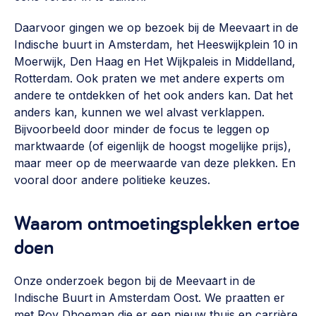
Werken aan de wijk, ABCD, WijkWijzer >
Daarvoor gingen we op bezoek bij de Meevaart in de
Weerbare gemeenschappen
Indische buurt in Amsterdam, het Heeswijkplein 10 in
Moerwijk, Den Haag en Het Wijkpaleis in Middelland,
Voorbereiden op crisis, noodsteunpunten,
ontmoetingsplekken >
Rotterdam. Ook praten we met andere experts om
andere te ontdekken of het ook anders kan. Dat het
Buurtenergie
anders kan, kunnen we wel alvast verklappen.
Energiecollectieven, buurt vergroenen, SDG >
Bijvoorbeeld door minder de focus te leggen op
marktwaarde (of eigenlijk de hoogst mogelijke prijs),
Meebeslissen
maar meer op de meerwaarde van deze plekken. En
Uitdaagrecht, gemeenschapsfondsen, lokale democratie >
vooral door andere politieke keuzes.
Samenwerken en lokale politiek
Waarom ontmoetingsplekken ertoe
Lobbyen, invloed uitoefenen, maatschappelijke impact >
doen
Omgevingswet en gebiedsontwikkeling
invoering omgevingswet, participatie,
Onze onderzoek begon bij de Meevaart in de
gebiedsontwikkeling>
Indische Buurt in Amsterdam Oost. We praatten er
met Roy Dhoeman die er een nieuw thuis en carrière