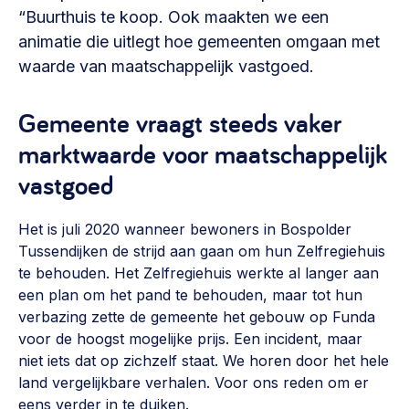
Vrijwilligers en medewerkers
“Buurthuis te koop. Ook maakten we een
Opinie
Werving, contracten en vergoedingen, betaalde krachten
animatie die uitlegt hoe gemeenten omgaan met
Bijeenkomsten
>
waarde van maatschappelijk vastgoed.
Team
Eigen gebouw
Gemeente vraagt steeds vaker
Huren of kopen, maatschappelijk vastgoed,
Lid worden
ontmoetingsplekken >
marktwaarde voor maatschappelijk
vastgoed
Vraag stellen
Sociaal ondernemen
Bewonersbedrijf starten, ondernemingsplan maken >
030 231 7511
Het is juli 2020 wanneer bewoners in Bospolder
Buurtbewoners verbinden
info@lsabewoners.nl
Tussendijken de strijd aan gaan om hun Zelfregiehuis
Community building en ABCD, welkomstcultuur >
te behouden. Het Zelfregiehuis werkte al langer aan
een plan om het pand te behouden, maar tot hun
Zorgzame gemeenschappen
verbazing zette de gemeente het gebouw op Funda
Betrokken buurten, contact stimuleren, netwerken
voor de hoogst mogelijke prijs. Een incident, maar
uitbreiden >
niet iets dat op zichzelf staat. We horen door het hele
land vergelijkbare verhalen. Voor ons reden om er
Wijkaanpak
eens verder in te duiken.