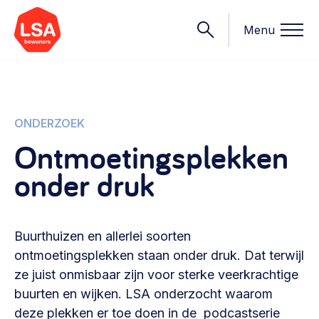
Menu
Onderwerpen
ONDERZOEK
Ontmoetingsplekken
Wat we doen
onder druk
Starten van een initiatief
Rechtsvormen, positionering, organisatiemodellen >
Onze leden
Financiën
Buurthuizen en allerlei soorten
Financieringsvormen, administratie, begroting en omzet >
Contact
ontmoetingsplekken staan onder druk. Dat terwijl
ze juist onmisbaar zijn voor sterke veerkrachtige
Organisatie en beheer
buurten en wijken. LSA onderzocht waarom
Bestuur, horeca, evenementen, verhuur en communicatie >
Nieuws
deze plekken er toe doen in de podcastserie