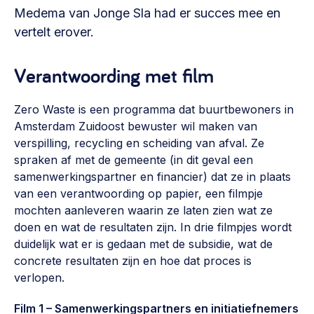
Vrijwilligers en medewerkers
Medema van Jonge Sla had er succes mee en
Opinie
Werving, contracten en vergoedingen, betaalde krachten
vertelt erover.
Bijeenkomsten
>
Team
Verantwoording met film
Eigen gebouw
Huren of kopen, maatschappelijk vastgoed,
Lid worden
ontmoetingsplekken >
Zero Waste is een programma dat buurtbewoners in
Amsterdam Zuidoost bewuster wil maken van
Vraag stellen
Sociaal ondernemen
verspilling, recycling en scheiding van afval. Ze
Bewonersbedrijf starten, ondernemingsplan maken >
spraken af met de gemeente (in dit geval een
030 231 7511
samenwerkingspartner en financier) dat ze in plaats
Buurtbewoners verbinden
info@lsabewoners.nl
van een verantwoording op papier, een filmpje
Community building en ABCD, welkomstcultuur >
mochten aanleveren waarin ze laten zien wat ze
doen en wat de resultaten zijn. In drie filmpjes wordt
Zorgzame gemeenschappen
duidelijk wat er is gedaan met de subsidie, wat de
Betrokken buurten, contact stimuleren, netwerken
concrete resultaten zijn en hoe dat proces is
uitbreiden >
verlopen.
Wijkaanpak
Film 1 – Samenwerkingspartners en initiatiefnemers