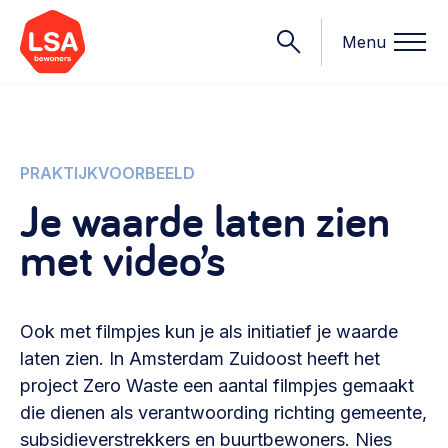
Menu
Onderwerpen
PRAKTIJKVOORBEELD
Je waarde laten zien
Wat we doen
met video’s
Starten van een initiatief
Rechtsvormen, positionering, organisatiemodellen >
Onze leden
Financiën
Ook met filmpjes kun je als initiatief je waarde
Financieringsvormen, administratie, begroting en omzet >
Contact
laten zien. In Amsterdam Zuidoost heeft het
project Zero Waste een aantal filmpjes gemaakt
Organisatie en beheer
die dienen als verantwoording richting gemeente,
Bestuur, horeca, evenementen, verhuur en communicatie >
Nieuws
subsidieverstrekkers en buurtbewoners. Nies