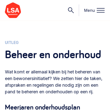
Menu
Onderwerpen
UITLEG
Beheer en onderhoud
Wat we doen
Starten van een initiatief
Rechtsvormen, positionering, organisatiemodellen >
Wat komt er allemaal kijken bij het beheren van
Onze leden
Financiën
een bewonersinitiatief? We zetten hier de taken,
Financieringsvormen, administratie, begroting en omzet >
afspraken en regelingen die nodig zijn om een
Contact
pand te beheren en onderhouden op een rij.
Organisatie en beheer
Bestuur, horeca, evenementen, verhuur en communicatie >
Meerjaren onderhoudsplan
Nieuws