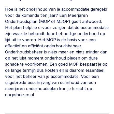
Vrijwilligers en medewerkers
Opinie
Hoe is het onderhoud van je accommodatie geregeld
Werving, contracten en vergoedingen, betaalde krachten
Bijeenkomsten
voor de komende tien jaar? Een Meerjaren
>
Onderhoudsplan (MOP of MJOP) geeft antwoord.
Team
Eigen gebouw
Het plan helpt je ervoor zorgen dat de accommodatie
zijn waarde behoudt door het nodige onderhoud op
Huren of kopen, maatschappelijk vastgoed,
Lid worden
ontmoetingsplekken >
tijd uit te voeren. Het MOP is de basis voor een
effectief en efficiënt onderhoudsbeheer.
Vraag stellen
Sociaal ondernemen
Onderhoudsbeheer is niets meer en niets minder dan
Bewonersbedrijf starten, ondernemingsplan maken >
op het juist moment onderhoud plegen om dure
030 231 7511
schade te voorkomen. Een goed MOP bespaart je op
Buurtbewoners verbinden
info@lsabewoners.nl
de lange termijn dus kosten en is daarom essentieel
Community building en ABCD, welkomstcultuur >
voor het beheer van je accommodatie. Voor een
uitgebreide beschrijving van de inhoud van een
Zorgzame gemeenschappen
meerjaren onderhoudsplan kun je terecht op
Betrokken buurten, contact stimuleren, netwerken
dorpshuizen.nl
uitbreiden >
Wijkaanpak