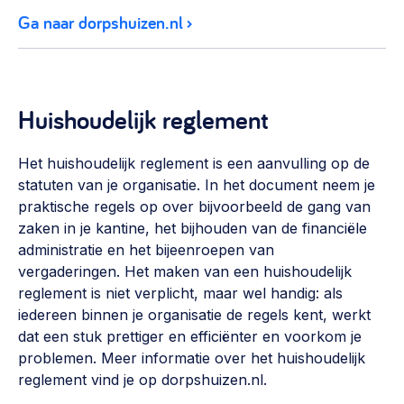
Werken aan de wijk, ABCD, WijkWijzer >
Ga naar dorpshuizen.nl
Weerbare gemeenschappen
Voorbereiden op crisis, noodsteunpunten,
ontmoetingsplekken >
Huishoudelijk reglement
Buurtenergie
Energiecollectieven, buurt vergroenen, SDG >
Het huishoudelijk reglement is een aanvulling op de
statuten van je organisatie. In het document neem je
Meebeslissen
praktische regels op over bijvoorbeeld de gang van
Uitdaagrecht, gemeenschapsfondsen, lokale democratie >
zaken in je kantine, het bijhouden van de financiële
administratie en het bijeenroepen van
Samenwerken en lokale politiek
vergaderingen. Het maken van een huishoudelijk
Lobbyen, invloed uitoefenen, maatschappelijke impact >
reglement is niet verplicht, maar wel handig: als
iedereen binnen je organisatie de regels kent, werkt
Omgevingswet en gebiedsontwikkeling
dat een stuk prettiger en efficiënter en voorkom je
invoering omgevingswet, participatie,
problemen. Meer informatie over het huishoudelijk
gebiedsontwikkeling>
reglement vind je op dorpshuizen.nl.