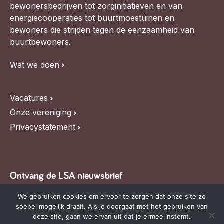
bewonersbedrijven tot zorginitiatieven en van
energiecoöperaties tot buurtmoestuinen en
bewoners die strijden tegen de eenzaamheid van
buurtbewoners.
Wat we doen
Vacatures
Onze vereniging
Privacystatement
Ontvang de LSA nieuwsbrief
Blijf op de hoogte van LSA nieuws, de agenda en
We gebruiken cookies om ervoor te zorgen dat onze site zo
soepel mogelijk draait. Als je doorgaat met het gebruiken van
relevante ontwikkelingen,
schrijf je in voor onze
deze site, gaan we ervan uit dat je ermee instemt.
nieuwsbrief
.