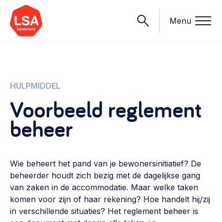
Menu
Onderwerpen
HULPMIDDEL
Voorbeeld reglement
Wat we doen
beheer
Starten van een initiatief
Rechtsvormen, positionering, organisatiemodellen >
Onze leden
Financiën
Wie beheert het pand van je bewonersinitiatief? De
Financieringsvormen, administratie, begroting en omzet >
Contact
beheerder houdt zich bezig met de dagelijkse gang
van zaken in de accommodatie. Maar welke taken
Organisatie en beheer
komen voor zijn of haar rekening? Hoe handelt hij/zij
Bestuur, horeca, evenementen, verhuur en communicatie >
in verschillende situaties? Het reglement beheer is
Nieuws