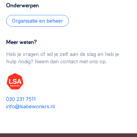
Onderwerpen
Werken aan de wijk, ABCD, WijkWijzer >
Weerbare gemeenschappen
Organisatie en beheer
Voorbereiden op crisis, noodsteunpunten,
ontmoetingsplekken >
Meer weten?
Buurtenergie
Heb je vragen of wil je zelf aan de slag en heb je
Energiecollectieven, buurt vergroenen, SDG >
hulp nodig? Neem dan contact met ons op.
Meebeslissen
Uitdaagrecht, gemeenschapsfondsen, lokale democratie >
Samenwerken en lokale politiek
030 231 7511
Lobbyen, invloed uitoefenen, maatschappelijke impact >
info@lsabewoners.nl
Omgevingswet en gebiedsontwikkeling
invoering omgevingswet, participatie,
gebiedsontwikkeling>