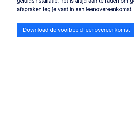
geluidsinstallatie, het is altijd aan te raden o
Community building en ABCD,
afspraken leg je vast in een leenovereenkomst.
welkomstcultuur >
Download de voorbeeld leenovereenkomst
Weerbare gemeenschappen
Voorbereiden op crisis, noodsteunpunten,
ontmoetingsplekken >
Samenwerken en lokale politiek
Lobbyen, invloed uitoefenen,
maatschappelijke impact >
Advies of hulp nodig?
Je kunt altijd contact met ons opnemen via tele