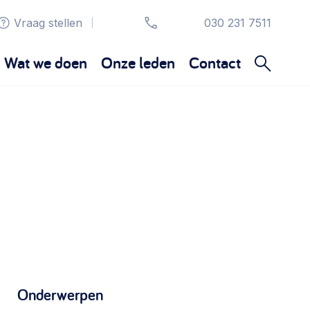
Vraag stellen
030 231 7511
|
Wat we doen
Onze leden
Contact
Organisatie en beheer
Bestuur, horeca, evenementen, verhuur en
communicatie >
Sociaal ondernemen
Bewonersbedrijf starten, ondernemingsplan
maken >
Onderwerpen
Wijkaanpak