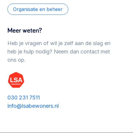
Werken aan de wijk, ABCD, WijkWijzer >
Organisatie en beheer
Meer weten?
Meebeslissen
Uitdaagrecht, gemeenschapsfondsen, lokale
Heb je vragen of wil je zelf aan de slag en
democratie >
heb je hulp nodig? Neem dan contact met
ons op.
030 231 7511
info@lsabewoners.nl