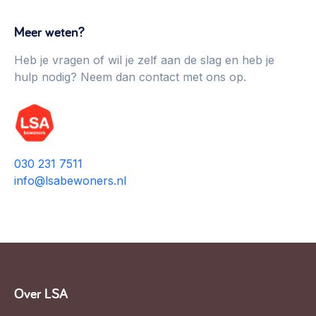
Werken aan de wijk, ABCD, WijkWijzer >
Meer weten?
Weerbare gemeenschappen
Heb je vragen of wil je zelf aan de slag en heb je
Voorbereiden op crisis, noodsteunpunten,
ontmoetingsplekken >
hulp nodig? Neem dan contact met ons op.
Buurtenergie
Energiecollectieven, buurt vergroenen, SDG >
Meebeslissen
030 231 7511
Uitdaagrecht, gemeenschapsfondsen, lokale democratie >
info@lsabewoners.nl
Samenwerken en lokale politiek
Lobbyen, invloed uitoefenen, maatschappelijke impact >
Omgevingswet en gebiedsontwikkeling
invoering omgevingswet, participatie,
Over LSA
gebiedsontwikkeling>