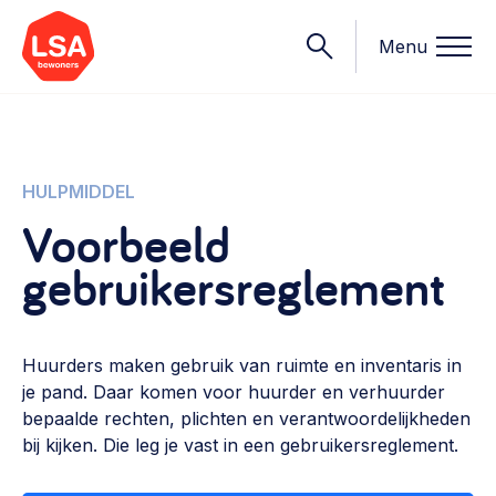
Menu
Onderwerpen
HULPMIDDEL
Voorbeeld
Wat we doen
gebruikersreglement
Starten van een initiatief
Rechtsvormen, positionering, organisatiemodellen >
Onze leden
Financiën
Huurders maken gebruik van ruimte en inventaris in
Financieringsvormen, administratie, begroting en omzet >
Contact
je pand. Daar komen voor huurder en verhuurder
bepaalde rechten, plichten en verantwoordelijkheden
Organisatie en beheer
bij kijken. Die leg je vast in een gebruikersreglement.
Bestuur, horeca, evenementen, verhuur en communicatie >
Nieuws