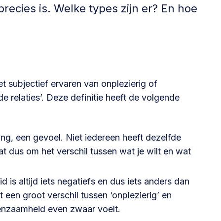
Betrokken buurten, contact stimuleren,
recies is. Welke types zijn er? En hoe
netwerken uitbreiden >
Buurtenergie
Energiecollectieven, buurt vergroenen, SDG >
t subjectief ervaren van onplezierig of
e relaties’. Deze definitie heeft de volgende
Omgevingswet en gebiedsontwikkeling
invoering omgevingswet, participatie,
ing, een gevoel. Niet iedereen heeft dezelfde
gebiedsontwikkeling>
 dus om het verschil tussen wat je wilt en wat
 is altijd iets negatiefs en dus iets anders dan
zit een groot verschil tussen ‘onplezierig’ en
 eenzaamheid even zwaar voelt.
foon of e-mail.