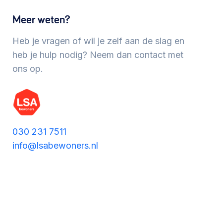
Werken aan de wijk, ABCD, WijkWijzer >
Meer weten?
Heb je vragen of wil je zelf aan de slag en
Meebeslissen
heb je hulp nodig? Neem dan contact met
ons op.
Uitdaagrecht, gemeenschapsfondsen, lokale
democratie >
030 231 7511
info@lsabewoners.nl