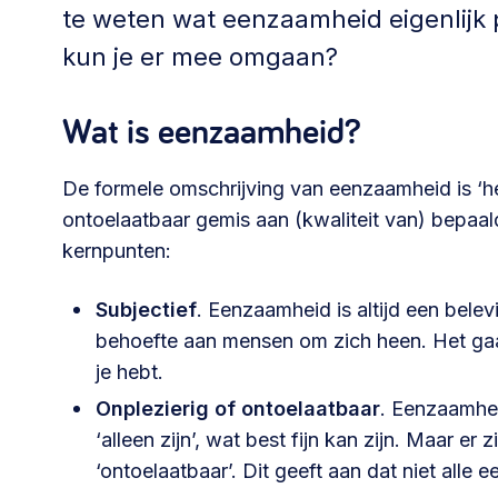
Community building en ABCD,
te weten wat eenzaamheid eigenlijk p
welkomstcultuur >
kun je er mee omgaan?
Weerbare gemeenschappen
Wat is eenzaamheid?
Voorbereiden op crisis, noodsteunpunten,
ontmoetingsplekken >
De formele omschrijving van eenzaamheid is ‘he
ontoelaatbaar gemis aan (kwaliteit van) bepaald
kernpunten:
Samenwerken en lokale politiek
Lobbyen, invloed uitoefenen,
Subjectief
. Eenzaamheid is altijd een belev
maatschappelijke impact >
behoefte aan mensen om zich heen. Het gaat
je hebt.
Onplezierig of ontoelaatbaar
. Eenzaamheid
Advies of hulp nodig?
‘alleen zijn’, wat best fijn kan zijn. Maar er 
‘ontoelaatbaar’. Dit geeft aan dat niet alle
Je kunt altijd contact met ons opnemen via tele