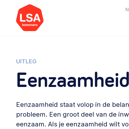
N
Starten van een initiatief
Rechtsvormen, positionering,
UITLEG
organisatiemodellen >
Eenzaamheid 
Vrijwilligers en medewerkers
Werving, contracten en vergoedingen,
Eenzaamheid staat volop in de belan
betaalde krachten >
probleem. Een groot deel van de inwo
Buurtbewoners verbinden
eenzaam. Als je eenzaamheid wilt v