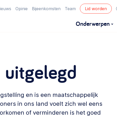
ieuws
Opinie
Bijeenkomsten
Team
Lid worden
Onderwerpen
Financiën
Financieringsvormen, administratie, begroting
uitgelegd
en omzet >
Eigen gebouw
Huren of kopen, maatschappelijk vastgoed,
gstelling en is een maatschappelijk
ontmoetingsplekken >
ners in ons land voelt zich wel eens
Zorgzame gemeenschappen
oorkomen of verminderen is het goed