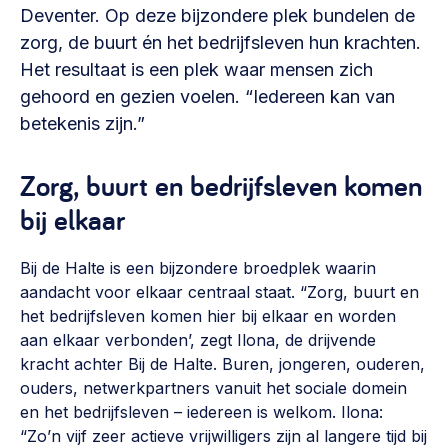
Vrijwilligers en medewerkers
Deventer. Op deze bijzondere plek bundelen de
Opinie
Werving, contracten en vergoedingen, betaalde krachten
zorg, de buurt én het bedrijfsleven hun krachten.
Bijeenkomsten
>
Het resultaat is een plek waar mensen zich
gehoord en gezien voelen. “Iedereen kan van
Team
Eigen gebouw
betekenis zijn.”
Huren of kopen, maatschappelijk vastgoed,
Lid worden
ontmoetingsplekken >
Zorg, buurt en bedrijfsleven komen
Vraag stellen
Sociaal ondernemen
bij elkaar
Bewonersbedrijf starten, ondernemingsplan maken >
030 231 7511
Bij de Halte is een bijzondere broedplek waarin
Buurtbewoners verbinden
info@lsabewoners.nl
aandacht voor elkaar centraal staat. “Zorg, buurt en
Community building en ABCD, welkomstcultuur >
het bedrijfsleven komen hier bij elkaar en worden
aan elkaar verbonden’, zegt Ilona, de drijvende
Zorgzame gemeenschappen
kracht achter Bij de Halte. Buren, jongeren, ouderen,
Betrokken buurten, contact stimuleren, netwerken
ouders, netwerkpartners vanuit het sociale domein
uitbreiden >
en het bedrijfsleven – iedereen is welkom. Ilona:
Wijkaanpak
“Zo’n vijf zeer actieve vrijwilligers zijn al langere tijd bij