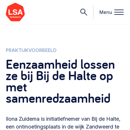
Menu
Onderwerpen
PRAKTIJKVOORBEELD
Eenzaamheid lossen
Wat we doen
ze bij Bij de Halte op
Starten van een initiatief
Rechtsvormen, positionering, organisatiemodellen >
met
Onze leden
Financiën
samenredzaamheid
Financieringsvormen, administratie, begroting en omzet >
Contact
Organisatie en beheer
Ilona Zuidema is initiatiefnemer van Bij de Halte,
Bestuur, horeca, evenementen, verhuur en communicatie >
Nieuws
een ontmoetingsplaats in de wijk Zandweerd te