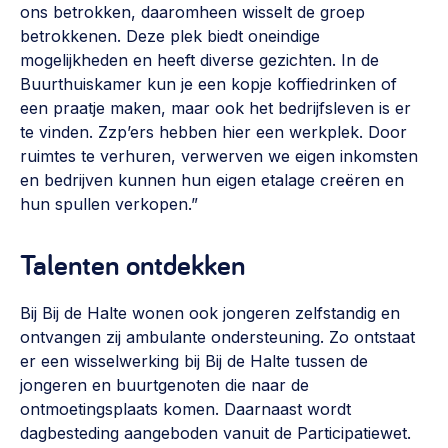
ons betrokken, daaromheen wisselt de groep
Werken aan de wijk, ABCD, WijkWijzer >
betrokkenen. Deze plek biedt oneindige
Weerbare gemeenschappen
mogelijkheden en heeft diverse gezichten. In de
Buurthuiskamer kun je een kopje koffiedrinken of
Voorbereiden op crisis, noodsteunpunten,
een praatje maken, maar ook het bedrijfsleven is er
ontmoetingsplekken >
te vinden. Zzp’ers hebben hier een werkplek. Door
Buurtenergie
ruimtes te verhuren, verwerven we eigen inkomsten
en bedrijven kunnen hun eigen etalage creëren en
Energiecollectieven, buurt vergroenen, SDG >
hun spullen verkopen.”
Meebeslissen
Uitdaagrecht, gemeenschapsfondsen, lokale democratie >
Talenten ontdekken
Samenwerken en lokale politiek
Bij Bij de Halte wonen ook jongeren zelfstandig en
Lobbyen, invloed uitoefenen, maatschappelijke impact >
ontvangen zij ambulante ondersteuning. Zo ontstaat
er een wisselwerking bij Bij de Halte tussen de
Omgevingswet en gebiedsontwikkeling
jongeren en buurtgenoten die naar de
invoering omgevingswet, participatie,
ontmoetingsplaats komen. Daarnaast wordt
gebiedsontwikkeling>
dagbesteding aangeboden vanuit de Participatiewet.