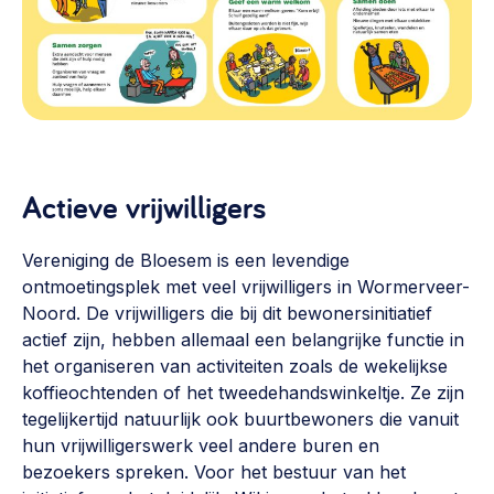
Werken aan de wijk, ABCD, WijkWijzer >
Weerbare gemeenschappen
Voorbereiden op crisis, noodsteunpunten,
ontmoetingsplekken >
Buurtenergie
Actieve vrijwilligers
Energiecollectieven, buurt vergroenen, SDG >
Meebeslissen
Vereniging de Bloesem is een levendige
Uitdaagrecht, gemeenschapsfondsen, lokale democratie >
ontmoetingsplek met veel vrijwilligers in Wormerveer-
Noord. De vrijwilligers die bij dit bewonersinitiatief
Samenwerken en lokale politiek
actief zijn, hebben allemaal een belangrijke functie in
Lobbyen, invloed uitoefenen, maatschappelijke impact >
het organiseren van activiteiten zoals de wekelijkse
koffieochtenden of het tweedehandswinkeltje. Ze zijn
Omgevingswet en gebiedsontwikkeling
tegelijkertijd natuurlijk ook buurtbewoners die vanuit
invoering omgevingswet, participatie,
hun vrijwilligerswerk veel andere buren en
gebiedsontwikkeling>
bezoekers spreken. Voor het bestuur van het