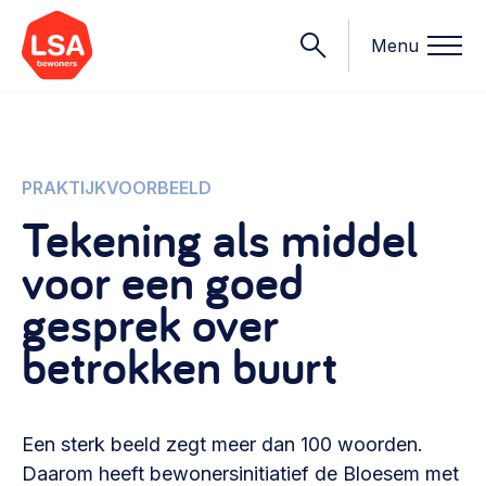
Menu
Onderwerpen
PRAKTIJKVOORBEELD
Tekening als middel
Wat we doen
voor een goed
Starten van een initiatief
Rechtsvormen, positionering, organisatiemodellen >
gesprek over
Onze leden
Financiën
betrokken buurt
Financieringsvormen, administratie, begroting en omzet >
Contact
Organisatie en beheer
Een sterk beeld zegt meer dan 100 woorden.
Bestuur, horeca, evenementen, verhuur en communicatie >
Nieuws
Daarom heeft bewonersinitiatief de Bloesem met