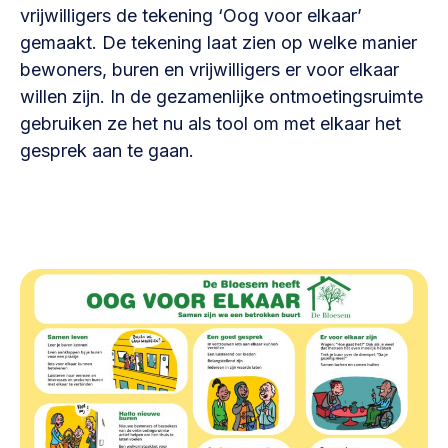
Vrijwilligers en medewerkers
vrijwilligers de tekening ‘Oog voor elkaar’
Opinie
Werving, contracten en vergoedingen, betaalde krachten
gemaakt. De tekening laat zien op welke manier
Bijeenkomsten
>
bewoners, buren en vrijwilligers er voor elkaar
willen zijn. In de gezamenlijke ontmoetingsruimte
Team
Eigen gebouw
gebruiken ze het nu als tool om met elkaar het
Huren of kopen, maatschappelijk vastgoed,
Lid worden
gesprek aan te gaan.
ontmoetingsplekken >
Vraag stellen
Sociaal ondernemen
Bewonersbedrijf starten, ondernemingsplan maken >
030 231 7511
Buurtbewoners verbinden
info@lsabewoners.nl
Community building en ABCD, welkomstcultuur >
Zorgzame gemeenschappen
Betrokken buurten, contact stimuleren, netwerken
uitbreiden >
Wijkaanpak