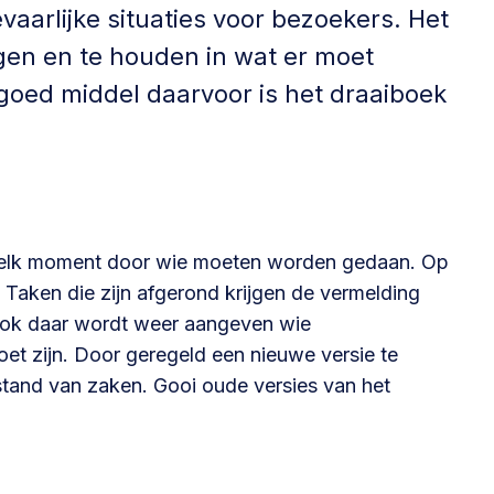
Betrokken buurten, contact stimuleren,
vaarlijke situaties voor bezoekers. Het
netwerken uitbreiden >
jgen en te houden in wat er moet
goed middel daarvoor is het draaiboek
Buurtenergie
Energiecollectieven, buurt vergroenen, SDG >
Omgevingswet en gebiedsontwikkeling
 welk moment door wie moeten worden gedaan. Op
Taken die zijn afgerond krijgen de vermelding
invoering omgevingswet, participatie,
ok daar wordt weer aangeven wie
gebiedsontwikkeling>
oet zijn. Door geregeld een nieuwe versie te
stand van zaken. Gooi oude versies van het
foon of e-mail.