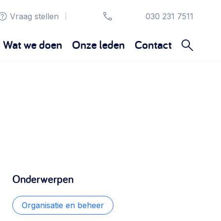
Vraag stellen
030 231 7511
|
Wat we doen
Onze leden
Contact
Organisatie en beheer
Bestuur, horeca, evenementen, verhuur en
communicatie >
Sociaal ondernemen
Bewonersbedrijf starten, ondernemingsplan
Onderwerpen
maken >
Organisatie en beheer
Wijkaanpak