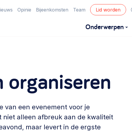
ieuws
Opinie
Bijeenkomsten
Team
Lid worden
Onderwerpen
Financiën
Financieringsvormen, administratie, begroting
 organiseren
en omzet >
Eigen gebouw
Huren of kopen, maatschappelijk vastgoed,
tie van een evenement voor je
ontmoetingsplekken >
t niet alleen afbreuk aan de kwaliteit
Zorgzame gemeenschappen
keavond, maar levert in de ergste