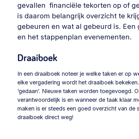
Community building en ABCD,
gevallen financiële tekorten op of ge
welkomstcultuur >
is daarom belangrijk overzicht te kri
gebeuren en wat al gebeurd is. Een 
Weerbare gemeenschappen
en het stappenplan evenementen.
Voorbereiden op crisis, noodsteunpunten,
ontmoetingsplekken >
Draaiboek
Samenwerken en lokale politiek
In een draaiboek noteer je welke taken er op
Lobbyen, invloed uitoefenen,
elke vergadering wordt het draaiboek bekeken. 
maatschappelijke impact >
‘gedaan’. Nieuwe taken worden toegevoegd. O
verantwoordelijk is en wanneer de taak klaar m
maken is er steeds een goed overzicht van de 
draaiboek direct weg!
Advies of hulp nodig?
Je kunt altijd contact met ons opnemen via tele