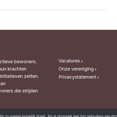
Vacatures
Actieve bewoners.
hun krachten
Onze vereniging
itiatieven zetten.
Privacystatement
van
oners die strijden
e zo soepel mogelijk draait. Als je doorgaat met het gebruiken van dez