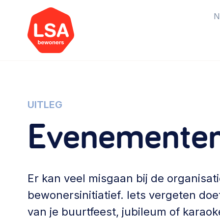
N
Starten van een initiatief
Rechtsvormen, positionering,
UITLEG
organisatiemodellen >
Evenementen
Vrijwilligers en medewerkers
Werving, contracten en vergoedingen,
Er kan veel misgaan bij de organisa
betaalde krachten >
bewonersinitiatief. Iets vergeten doe
Buurtbewoners verbinden
van je buurtfeest, jubileum of karao