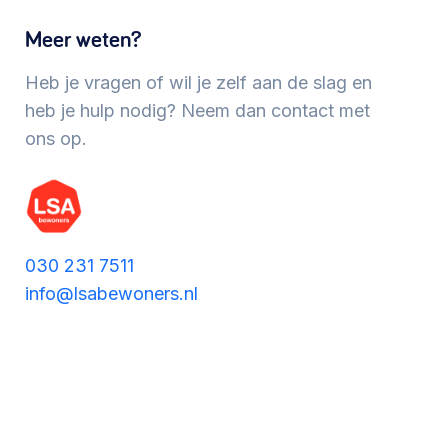
Werken aan de wijk, ABCD, WijkWijzer >
Meer weten?
Heb je vragen of wil je zelf aan de slag en
Meebeslissen
heb je hulp nodig? Neem dan contact met
ons op.
Uitdaagrecht, gemeenschapsfondsen, lokale
democratie >
030 231 7511
info@lsabewoners.nl