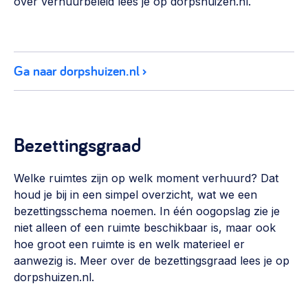
over verhuurbeleid lees je op dorpshuizen.nl.
Werken aan de wijk, ABCD, WijkWijzer >
Weerbare gemeenschappen
Voorbereiden op crisis, noodsteunpunten,
Ga naar dorpshuizen.nl
ontmoetingsplekken >
Buurtenergie
Energiecollectieven, buurt vergroenen, SDG >
Bezettingsgraad
Meebeslissen
Uitdaagrecht, gemeenschapsfondsen, lokale democratie >
Welke ruimtes zijn op welk moment verhuurd? Dat
houd je bij in een simpel overzicht, wat we een
Samenwerken en lokale politiek
bezettingsschema noemen. In één oogopslag zie je
Lobbyen, invloed uitoefenen, maatschappelijke impact >
niet alleen of een ruimte beschikbaar is, maar ook
hoe groot een ruimte is en welk materieel er
Omgevingswet en gebiedsontwikkeling
aanwezig is. Meer over de bezettingsgraad lees je op
invoering omgevingswet, participatie,
dorpshuizen.nl.
gebiedsontwikkeling>