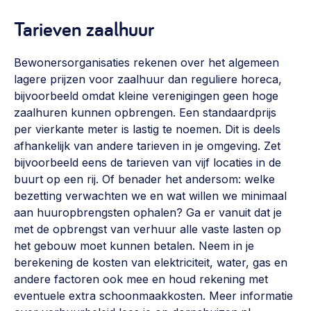
Vrijwilligers en medewerkers
Opinie
Tarieven zaalhuur
Werving, contracten en vergoedingen, betaalde krachten
Bijeenkomsten
>
Bewonersorganisaties rekenen over het algemeen
Team
Eigen gebouw
lagere prijzen voor zaalhuur dan reguliere horeca,
Huren of kopen, maatschappelijk vastgoed,
bijvoorbeeld omdat kleine verenigingen geen hoge
Lid worden
ontmoetingsplekken >
zaalhuren kunnen opbrengen. Een standaardprijs
per vierkante meter is lastig te noemen. Dit is deels
Vraag stellen
Sociaal ondernemen
afhankelijk van andere tarieven in je omgeving. Zet
Bewonersbedrijf starten, ondernemingsplan maken >
bijvoorbeeld eens de tarieven van vijf locaties in de
030 231 7511
buurt op een rij. Of benader het andersom: welke
Buurtbewoners verbinden
info@lsabewoners.nl
bezetting verwachten we en wat willen we minimaal
Community building en ABCD, welkomstcultuur >
aan huuropbrengsten ophalen? Ga er vanuit dat je
met de opbrengst van verhuur alle vaste lasten op
Zorgzame gemeenschappen
het gebouw moet kunnen betalen. Neem in je
Betrokken buurten, contact stimuleren, netwerken
berekening de kosten van elektriciteit, water, gas en
uitbreiden >
andere factoren ook mee en houd rekening met
eventuele extra schoonmaakkosten. Meer informatie
Wijkaanpak