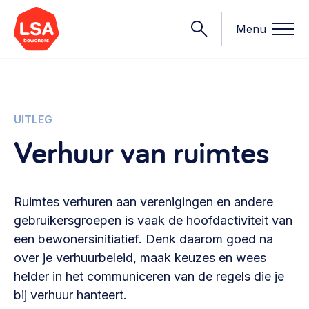
Menu
Onderwerpen
UITLEG
Verhuur van ruimtes
Wat we doen
Starten van een initiatief
Rechtsvormen, positionering, organisatiemodellen >
Ruimtes verhuren aan verenigingen en andere
Onze leden
Financiën
gebruikersgroepen is vaak de hoofdactiviteit van
Financieringsvormen, administratie, begroting en omzet >
een bewonersinitiatief. Denk daarom goed na
Contact
over je verhuurbeleid, maak keuzes en wees
Organisatie en beheer
helder in het communiceren van de regels die je
Bestuur, horeca, evenementen, verhuur en communicatie >
bij verhuur hanteert.
Nieuws