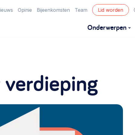
ieuws
Opinie
Bijeenkomsten
Team
Lid worden
Onderwerpen
Financiën
Financieringsvormen, administratie, begroting
 verdieping
en omzet >
Eigen gebouw
Huren of kopen, maatschappelijk vastgoed,
ontmoetingsplekken >
Zorgzame gemeenschappen