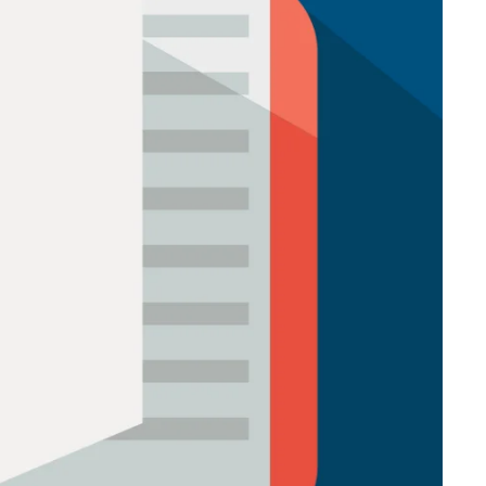
Betrokken buurten, contact stimuleren,
netwerken uitbreiden >
Buurtenergie
Energiecollectieven, buurt vergroenen, SDG >
Omgevingswet en gebiedsontwikkeling
invoering omgevingswet, participatie,
gebiedsontwikkeling>
foon of e-mail.