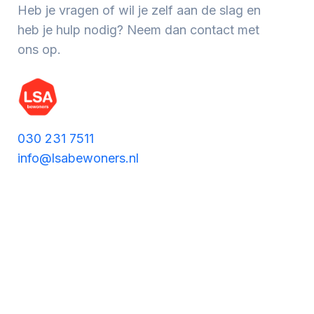
Werken aan de wijk, ABCD, WijkWijzer >
Heb je vragen of wil je zelf aan de slag en
heb je hulp nodig? Neem dan contact met
ons op.
Meebeslissen
Uitdaagrecht, gemeenschapsfondsen, lokale
democratie >
030 231 7511
info@lsabewoners.nl