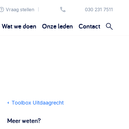
Vraag stellen
030 231 7511
|
Wat we doen
Onze leden
Contact
Organisatie en beheer
Bestuur, horeca, evenementen, verhuur en
communicatie >
Sociaal ondernemen
Bewonersbedrijf starten, ondernemingsplan
Toolbox Uitdaagrecht
maken >
Meer weten?
Wijkaanpak