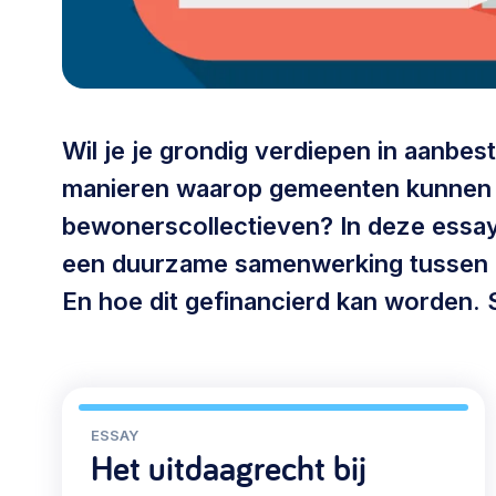
030 231
Vraag stellen
info
7511
Wil je je grondig verdiepen in aanbe
manieren waarop gemeenten kunnen
bewonerscollectieven? In deze essays
een duurzame samenwerking tussen 
En hoe dit gefinancierd kan worden. 
ESSAY
Het uitdaagrecht bij