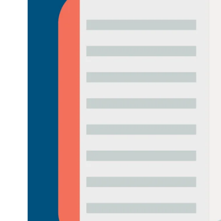
Community building en ABCD,
welkomstcultuur >
Weerbare gemeenschappen
Voorbereiden op crisis, noodsteunpunten,
ontmoetingsplekken >
Samenwerken en lokale politiek
Lobbyen, invloed uitoefenen,
maatschappelijke impact >
Advies of hulp nodig?
Je kunt altijd contact met ons opnemen via tele