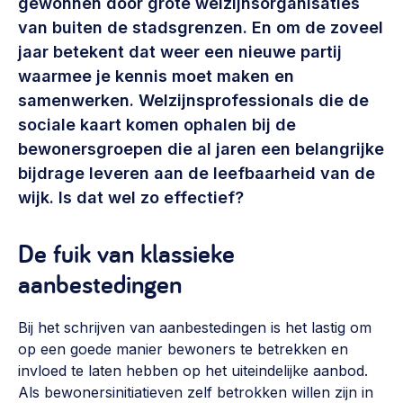
gewonnen door grote welzijnsorganisaties
Vrijwilligers en medewerkers
Opinie
van buiten de stadsgrenzen. En om de zoveel
Werving, contracten en vergoedingen, betaalde krachten
jaar betekent dat weer een nieuwe partij
Bijeenkomsten
>
waarmee je kennis moet maken en
Team
Eigen gebouw
samenwerken. Welzijnsprofessionals die de
Huren of kopen, maatschappelijk vastgoed,
sociale kaart komen ophalen bij de
Lid worden
ontmoetingsplekken >
bewonersgroepen die al jaren een belangrijke
bijdrage leveren aan de leefbaarheid van de
Vraag stellen
Sociaal ondernemen
wijk. Is dat wel zo effectief?
Bewonersbedrijf starten, ondernemingsplan maken >
030 231 7511
Buurtbewoners verbinden
De fuik van klassieke
info@lsabewoners.nl
Community building en ABCD, welkomstcultuur >
aanbestedingen
Zorgzame gemeenschappen
Bij het schrijven van aanbestedingen is het lastig om
Betrokken buurten, contact stimuleren, netwerken
op een goede manier bewoners te betrekken en
uitbreiden >
invloed te laten hebben op het uiteindelijke aanbod.
Wijkaanpak
Als bewonersinitiatieven zelf betrokken willen zijn in