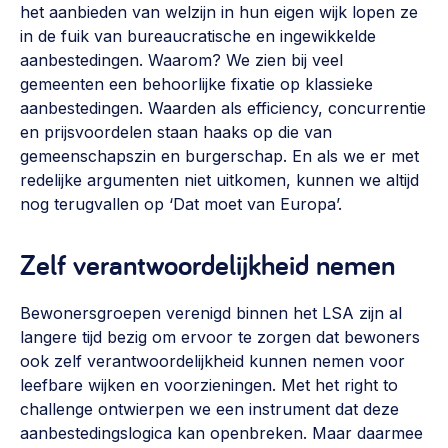
het aanbieden van welzijn in hun eigen wijk lopen ze
Werken aan de wijk, ABCD, WijkWijzer >
in de fuik van bureaucratische en ingewikkelde
Weerbare gemeenschappen
aanbestedingen. Waarom? We zien bij veel
gemeenten een behoorlijke fixatie op klassieke
Voorbereiden op crisis, noodsteunpunten,
aanbestedingen. Waarden als efficiency, concurrentie
ontmoetingsplekken >
en prijsvoordelen staan haaks op die van
Buurtenergie
gemeenschapszin en burgerschap. En als we er met
redelijke argumenten niet uitkomen, kunnen we altijd
Energiecollectieven, buurt vergroenen, SDG >
nog terugvallen op ‘Dat moet van Europa’.
Meebeslissen
Uitdaagrecht, gemeenschapsfondsen, lokale democratie >
Zelf verantwoordelijkheid nemen
Samenwerken en lokale politiek
Bewonersgroepen verenigd binnen het LSA zijn al
Lobbyen, invloed uitoefenen, maatschappelijke impact >
langere tijd bezig om ervoor te zorgen dat bewoners
ook zelf verantwoordelijkheid kunnen nemen voor
Omgevingswet en gebiedsontwikkeling
leefbare wijken en voorzieningen. Met het right to
invoering omgevingswet, participatie,
challenge ontwierpen we een instrument dat deze
gebiedsontwikkeling>
aanbestedingslogica kan openbreken. Maar daarmee