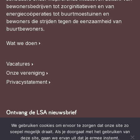
bewonersbedrijven tot zorginitiatieven en van
energiecoöperaties tot buurtmoestuinen en
bewoners die strijden tegen de eenzaamheid van
buurtbewoners.
Wat we doen
Vacatures
Onze vereniging
Privacystatement
Ontvang de LSA nieuwsbrief
Blijf op de hoogte van LSA nieuws, de agenda en
We gebruiken cookies om ervoor te zorgen dat onze site zo
soepel mogelijk draait. Als je doorgaat met het gebruiken van
relevante ontwikkelingen,
schrijf je in voor onze
deze site, gaan we ervan uit dat je ermee instemt.