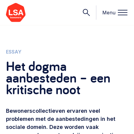
Menu
Onderwerpen
ESSAY
Het dogma
Wat we doen
aanbesteden – een
Starten van een initiatief
Rechtsvormen, positionering, organisatiemodellen >
kritische noot
Onze leden
Financiën
Financieringsvormen, administratie, begroting en omzet >
Contact
Bewonerscollectieven ervaren veel
Organisatie en beheer
problemen met de aanbestedingen in het
Bestuur, horeca, evenementen, verhuur en communicatie >
sociale domein. Deze worden vaak
Nieuws