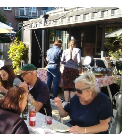
Betrokken buurten, contact stimuleren,
netwerken uitbreiden >
Buurtenergie
Energiecollectieven, buurt vergroenen, SDG >
Omgevingswet en gebiedsontwikkeling
invoering omgevingswet, participatie,
gebiedsontwikkeling>
foon of e-mail.