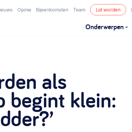
ieuws
Opinie
Bijeenkomsten
Team
Lid worden
Onderwerpen
Financiën
Financieringsvormen, administratie, begroting
den als
en omzet >
Eigen gebouw
begint klein:
Huren of kopen, maatschappelijk vastgoed,
adder?’
ontmoetingsplekken >
Zorgzame gemeenschappen