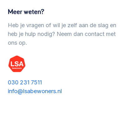
Werken aan de wijk, ABCD, WijkWijzer >
Meer weten?
Heb je vragen of wil je zelf aan de slag en
Meebeslissen
heb je hulp nodig? Neem dan contact met
ons op.
Uitdaagrecht, gemeenschapsfondsen, lokale
democratie >
030 231 7511
info@lsabewoners.nl