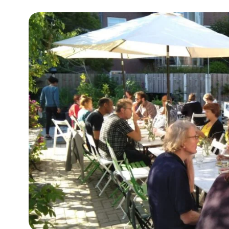
Community building en ABCD,
welkomstcultuur >
Weerbare gemeenschappen
Voorbereiden op crisis, noodsteunpunten,
ontmoetingsplekken >
Samenwerken en lokale politiek
Lobbyen, invloed uitoefenen,
maatschappelijke impact >
Advies of hulp nodig?
Je kunt altijd contact met ons opnemen via tele