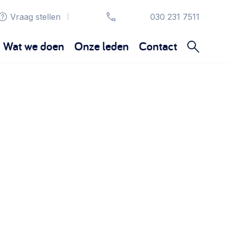
Vraag stellen
030 231 7511
|
Wat we doen
Onze leden
Contact
Organisatie en beheer
Bestuur, horeca, evenementen, verhuur en
communicatie >
Sociaal ondernemen
Bewonersbedrijf starten, ondernemingsplan
maken >
Wijkaanpak