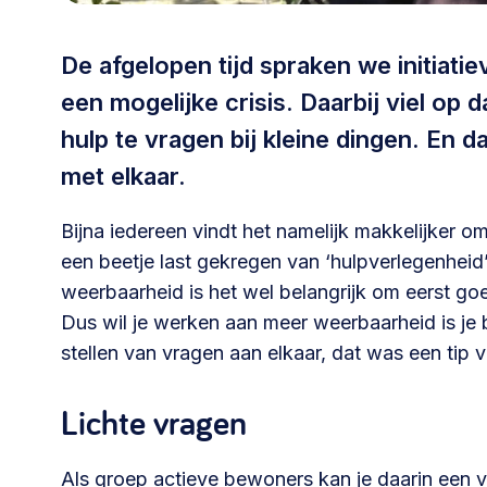
030 231
Vraag stellen
info
De afgelopen tijd spraken we initiat
7511
een mogelijke crisis. Daarbij viel op
hulp te vragen bij kleine dingen. En
met elkaar.
Bijna iedereen vindt het namelijk makkelijker 
een beetje last gekregen van ‘hulpverlegenhei
weerbaarheid is het wel belangrijk om eerst go
Dus wil je werken aan meer weerbaarheid is je
stellen van vragen aan elkaar, dat was een tip va
Lichte vragen
Als groep actieve bewoners kan je daarin een 