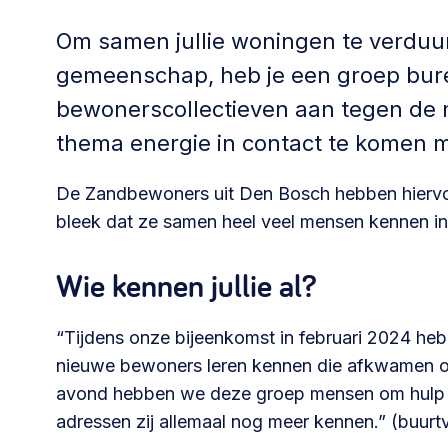
Community building en ABCD,
Om samen jullie woningen te verdu
welkomstcultuur >
gemeenschap, heb je een groep buren
Weerbare gemeenschappen
bewonerscollectieven aan tegen de m
Voorbereiden op crisis, noodsteunpunten,
thema energie in contact te komen 
ontmoetingsplekken >
De Zandbewoners uit Den Bosch hebben hiervoo
bleek dat ze samen heel veel mensen kennen in
Samenwerken en lokale politiek
Lobbyen, invloed uitoefenen,
Wie kennen jullie al?
maatschappelijke impact >
“Tijdens onze bijeenkomst in februari 2024 he
nieuwe bewoners leren kennen die afkwamen op 
Advies of hulp nodig?
avond hebben we deze groep mensen om hulp g
adressen zij allemaal nog meer kennen.” (buur
Je kunt altijd contact met ons opnemen via tele