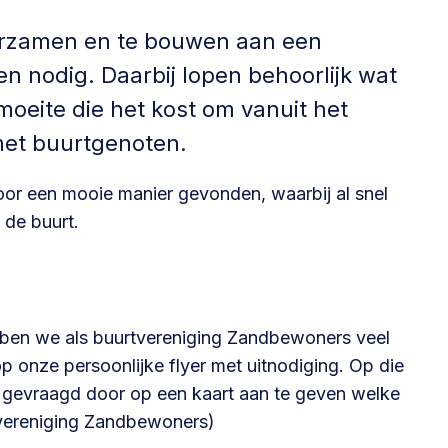
Betrokken buurten, contact stimuleren,
urzamen en te bouwen aan een
netwerken uitbreiden >
 nodig. Daarbij lopen behoorlijk wat
Buurtenergie
oeite die het kost om vanuit het
Energiecollectieven, buurt vergroenen, SDG >
met buurtgenoten.
r een mooie manier gevonden, waarbij al snel
 de buurt.
Omgevingswet en gebiedsontwikkeling
invoering omgevingswet, participatie,
gebiedsontwikkeling>
bben we als buurtvereniging Zandbewoners veel
onze persoonlijke flyer met uitnodiging. Op die
evraagd door op een kaart aan te geven welke
tvereniging Zandbewoners)
foon of e-mail.