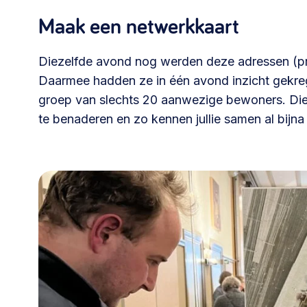
Maak een netwerkkaart
030 231
Vraag stellen
info
7511
Diezelfde avond nog werden deze adressen (pri
Daarmee hadden ze in één avond inzicht gekre
groep van slechts 20 aanwezige bewoners. Die w
te benaderen en zo kennen jullie samen al bijna 