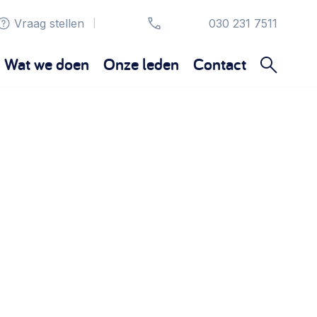
Vraag stellen
030 231 7511
|
Wat we doen
Onze leden
Contact
Organisatie en beheer
Bestuur, horeca, evenementen, verhuur en
communicatie >
Sociaal ondernemen
Bewonersbedrijf starten, ondernemingsplan
maken >
Wijkaanpak