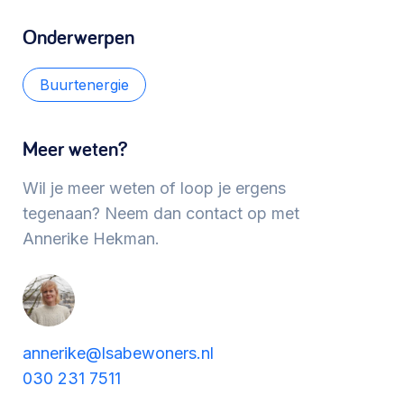
Werken aan de wijk, ABCD, WijkWijzer >
Onderwerpen
Buurtenergie
Meebeslissen
Uitdaagrecht, gemeenschapsfondsen, lokale
Meer weten?
democratie >
Wil je meer weten of loop je ergens
tegenaan? Neem dan contact op met
Annerike Hekman.
annerike@lsabewoners.nl
030 231 7511