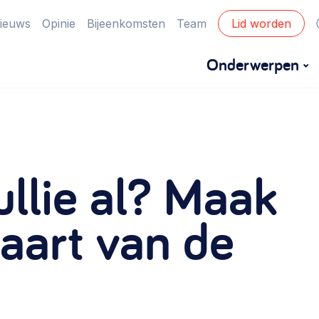
ieuws
Opinie
Bijeenkomsten
Team
Lid worden
Onderwerpen
Financiën
Financieringsvormen, administratie, begroting
llie al? Maak
en omzet >
Eigen gebouw
aart van de
Huren of kopen, maatschappelijk vastgoed,
ontmoetingsplekken >
Zorgzame gemeenschappen