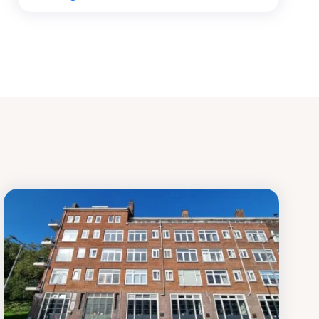
Werken aan de wijk, ABCD, WijkWijzer >
Meebeslissen
Uitdaagrecht, gemeenschapsfondsen, lokale
democratie >