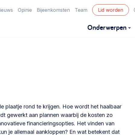
ieuws
Opinie
Bijeenkomsten
Team
Lid worden
Onderwerpen
Financiën
Financieringsvormen, administratie, begroting
en omzet >
Eigen gebouw
Huren of kopen, maatschappelijk vastgoed,
le plaatje rond te krijgen. Hoe wordt het haalbaar
ontmoetingsplekken >
rdt gewerkt aan plannen waarbij de kosten zo
innovatieve financieringsopties. Het vinden van
Zorgzame gemeenschappen
 kun je allemaal aankloppen? En wat betekent dat