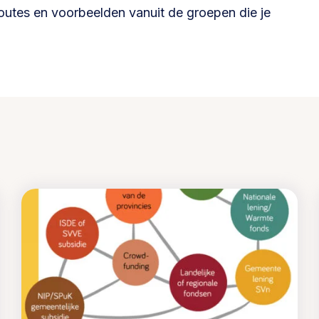
Betrokken buurten, contact stimuleren,
routes en voorbeelden vanuit de groepen die je
netwerken uitbreiden >
Buurtenergie
Energiecollectieven, buurt vergroenen, SDG >
Omgevingswet en gebiedsontwikkeling
invoering omgevingswet, participatie,
gebiedsontwikkeling>
foon of e-mail.