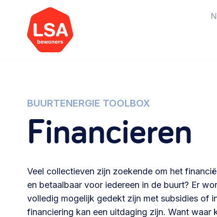
N
Starten van een initiatief
Rechtsvormen, positionering,
BUURTENERGIE TOOLBOX
Financieren
organisatiemodellen >
Vrijwilligers en medewerkers
Werving, contracten en vergoedingen,
Veel collectieven zijn zoekende om het financië
betaalde krachten >
en betaalbaar voor iedereen in de buurt? Er wo
volledig mogelijk gedekt zijn met subsidies of 
Buurtbewoners verbinden
financiering kan een uitdaging zijn. Want waar