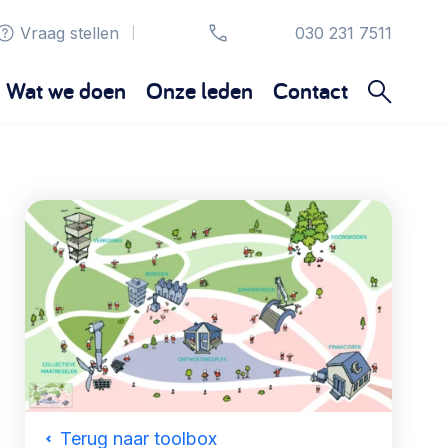
Vraag stellen
030 231 7511
|
Wat we doen
Onze leden
Contact
Organisatie en beheer
Bestuur, horeca, evenementen, verhuur en
communicatie >
Sociaal ondernemen
Bewonersbedrijf starten, ondernemingsplan
maken >
Wijkaanpak
Terug naar toolbox